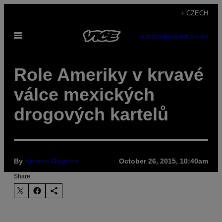
Skip
+ CZECH
to
Open
content
SUBSCRIBE
NEWSLETTER
Menu
Role Ameriky v krvavé
válce mexických
drogových kartelů
By
Kristen Gwynne
October 26, 2015, 10:40am
Share: