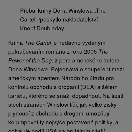
Přebal knihy Dona Winslowa „The
Cartel” /poskytlo nakladatelství
Knopf Doubleday
Kniha
je nedávno vydaným
The Cartel
pokračováním románu z roku 2005
The
, z pera amerického autora
Power of the Dog
Dona Winslowa. Pojednává o soupeření mezi
americkým agentem Národního úřadu pro
kontrolu obchodu s drogami (DEA) a šéfem
kartelu, kterého se snaží dopadnout. Na šesti
stech stranách Winslow líčí, jak velké zisky
plynoucí z obchodu s drogami umožňují
korumpovat ty nejvýše postavené politiky, a
odhaluje podíl USA na brutálním násilí