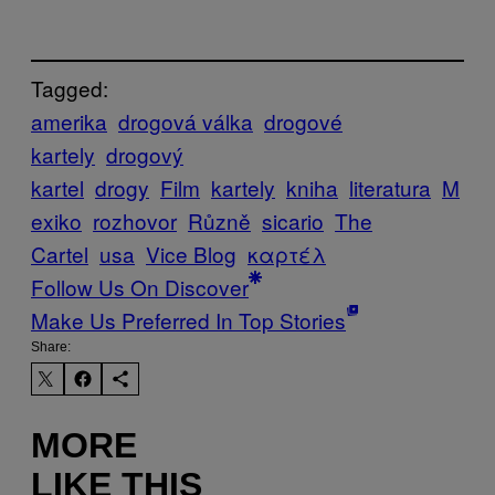
Tagged:
amerika
drogová válka
drogové
kartely
drogový
kartel
drogy
Film
kartely
kniha
literatura
M
exiko
rozhovor
Různě
sicario
The
Cartel
usa
Vice Blog
καρτέλ
Follow Us On Discover
Make Us Preferred In Top Stories
Share:
MORE
LIKE THIS