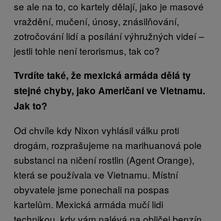
se ale na to, co kartely dělají, jako je masové
vraždění, mučení, únosy, znásilňování,
zotročování lidí a posílání výhružných videí –
jestli tohle není terorismus, tak co?
Tvrdíte také, že mexická armáda dělá ty
stejné chyby, jako Američani ve Vietnamu.
Jak to?
Od chvíle kdy Nixon vyhlásil válku proti
drogám, rozprašujeme na marihuanová pole
substanci na ničení rostlin (Agent Orange),
která se používala ve Vietnamu. Místní
obyvatele jsme ponechali na pospas
kartelům. Mexická armáda mučí lidi
technikou, kdy vám nalévá na obličej benzín