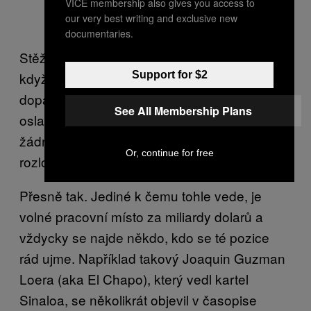
VICE membership also gives you access to
our very best writing and exclusive new
documentaries.
Stěžejním tématem ve vaší knize je fakt, že
Support for $2
když mexické nebo americké úřady
dopadnou nebo zabijí šéfa nějakého kartelu,
See All Membership Plans
oslavují to jako vítězství. Doopravdy však k
žádnému míru nedochází, jen ke změně
Or, continue for free
rozložení sil.
Přesně tak. Jediné k čemu tohle vede, je
volné pracovní místo za miliardy dolarů a
vždycky se najde někdo, kdo se té pozice
rád ujme. Například takový Joaquin Guzman
Loera (aka El Chapo), který vedl kartel
Sinaloa, se několikrát objevil v časopise