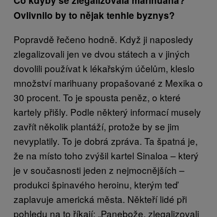
Co kdyby se zlegalizovala marihuana?
Ovlivnilo by to nějak tenhle byznys?
Popravdě řečeno hodně. Když ji naposledy
zlegalizovali jen ve dvou státech a v jiných
dovolili používat k lékařským účelům, kleslo
množství marihuany propašované z Mexika o
30 procent. To je spousta peněz, o které
kartely přišly. Podle některý informací musely
zavřít několik plantáží, protože by se jim
nevyplatily. To je dobrá zpráva. Ta špatná je,
že na místo toho zvýšil kartel Sinaloa – který
je v současnosti jeden z nejmocnějších –
produkci špinavého heroinu, kterým teď
zaplavuje americká města. Někteří lidé při
pohledu na to říkají: „Panebože, zlegalizovali