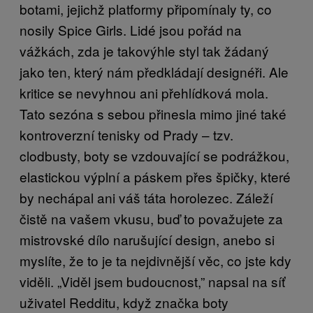
botami, jejichž platformy připomínaly ty, co
nosily Spice Girls. Lidé jsou pořád na
vážkách, zda je takovýhle styl tak žádaný
jako ten, který nám předkládají designéři. Ale
kritice se nevyhnou ani přehlídková mola.
Tato sezóna s sebou přinesla mimo jiné také
kontroverzní tenisky od Prady – tzv.
clodbusty, boty se vzdouvající se podrážkou,
elastickou výplní a páskem přes špičky, které
by nechápal ani váš táta horolezec. Záleží
čistě na vašem vkusu, buď to považujete za
mistrovské dílo narušující design, anebo si
myslíte, že to je ta nejdivnější věc, co jste kdy
viděli. „Viděl jsem budoucnost,” napsal na síť
uživatel Redditu, když značka boty