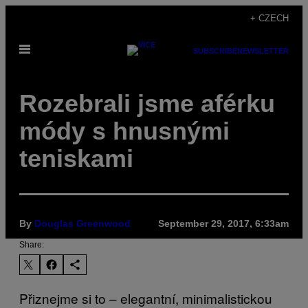
Skip
+ CZECH
to
Open
content
SUBSCRIBE
NEWSLETTER
Menu
Rozebrali jsme aférku
módy s hnusnými
teniskami
By
Douglas Greenwood
September 29, 2017, 6:33am
Share:
Přiznejme si to – elegantní, minimalistickou