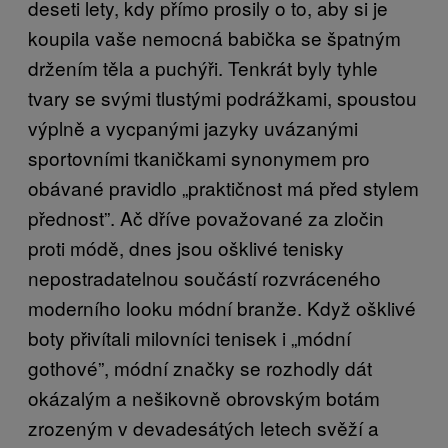
deseti lety, kdy přímo prosily o to, aby si je
koupila vaše nemocná babička se špatným
držením těla a puchýři. Tenkrát byly tyhle
tvary se svými tlustými podrážkami, spoustou
výplně a vycpanými jazyky uvázanými
sportovními tkaničkami synonymem pro
obávané pravidlo „praktičnost má před stylem
přednost”. Ač dříve považované za zločin
proti módě, dnes jsou ošklivé tenisky
nepostradatelnou součástí rozvráceného
moderního looku módní branže. Když ošklivé
boty přivítali milovníci tenisek i „módní
gothové”, módní značky se rozhodly dát
okázalým a nešikovně obrovským botám
zrozeným v devadesátých letech svěží a