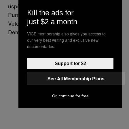
úspěch se povedl i kolekci tenisek Insta
Kill the ads for
Pump Fury pod záštitou kolaborace
just $2 a month
Vetements x Reebok, kterou navrhl taktéž
Demna Gvasalia.
VICE membership also gives you access to
our very best writing and exclusive new
documentaries.
Support for $2
See All Membership Plans
Or, continue for free