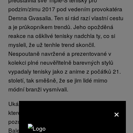
podzim/zimu 2017 pod vedením provokatéra
Demna Gvasalia. Ten si rád razí vlastní cestu
a je průkopníkem trendů. Jeho opožděná
reakce na ošklivé tenisky nadchla ty, co si
mysleli, že už tenhle trend skončil.
Nespoutaně navržené a prezentované v
kolekci plné neuvěřitelně barevných stylů
vypadaly tenisky jako z anime z počátků 21.
století, tak směšně, že se jim lidé mimo
módní branži vysmívali.
Ukázalo se, jak moc jsou v obraze – Triple-S,
×
které šly do předprodeje ještě předtím, než se
později tento rok objevily v obchodech
Balenciaga, už se dávno vyprodaly. Stejný