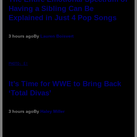
Having a Sibling Can Be
Explained in Just 4 Pop Songs
3 hours ago
By
Lauren Boisvert
PHOTO: E!
It’s Time for WWE to Bring Back
‘Total Divas’
3 hours ago
By
Haley Miller