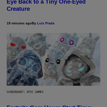
Eye Back to a Tiny One-Eyed
Creature
19 minutes ago
By
Luis Prada
SCREENSHOT: EPIC GAMES