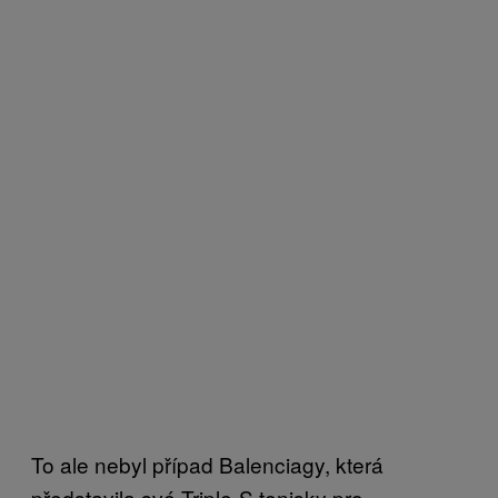
To ale nebyl případ Balenciagy, která
představila své Triple-S tenisky pro