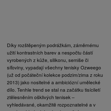
Díky rozštěpeným podrážkám, záměrnému
užití kontrastních barev a nespočtu částí
vyrobených z kůže, silikonu, semiše či
síťoviny, vypadají všechny tenisky Ozweego
(už od počáteční kolekce podzim/zima z roku
2013) jako nositelné a ambiciózní umělecké
dílo. Tenhle trend se stal na začátku tisíciletí
ztělesněním ošklivých tenisek –
vyhledávané, okamžitě rozpoznatelné a v