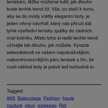
teniskám, těžko můžeme tušit, jak dlouho
bude tenhle trend žít. Vše, co stačí k tomu,
aby se do módy vrátily elegantní boty, je
jeden vlivný návrhář, který nás přinutí dát
tyhle výstřední tenisky zpátky do zadních
míst botníku. Místo toho si radši tenhle trend
užívejte tak dlouho, jak můžete. Vyrazte
sebevědomě ve vašem nejodvážnějším,
nejkontroverznějším páru tenisek s tím, že
nosit ošklivé boty je právě teď rozhodně in.
Tagged:
90S
Balenciaga
Fashion
haute
couture
obuv
ozweego
Raf