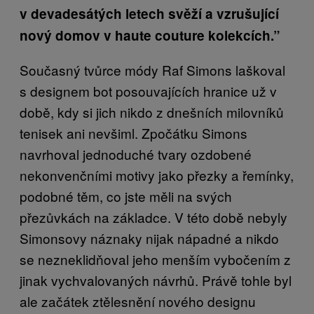
v devadesátých letech svěží a vzrušující
nový domov v haute couture kolekcích.”
Současný tvůrce módy Raf Simons laškoval
s designem bot posouvajících hranice už v
době, kdy si jich nikdo z dnešních milovníků
tenisek ani nevšiml. Zpočátku Simons
navrhoval jednoduché tvary ozdobené
nekonvenčními motivy jako přezky a řemínky,
podobné těm, co jste měli na svých
přezůvkách na základce. V této době nebyly
Simonsovy náznaky nijak nápadné a nikdo
se nezneklidňoval jeho menším vybočením z
jinak vychvalovaných návrhů. Právě tohle byl
ale začátek ztělesnění nového designu