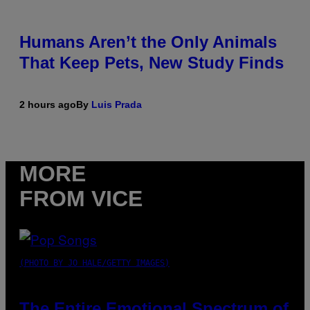
Humans Aren’t the Only Animals
That Keep Pets, New Study Finds
2 hours ago
By
Luis Prada
MORE
FROM VICE
(PHOTO BY JO HALE/GETTY IMAGES)
The Entire Emotional Spectrum of