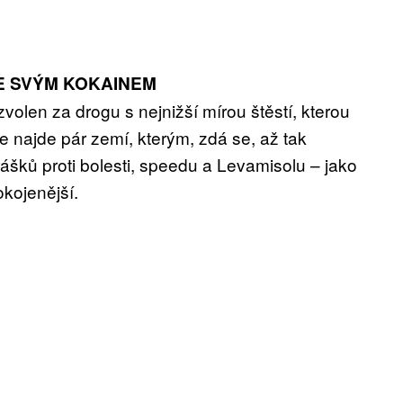
E SVÝM KOKAINEM
olen za drogu s nejnižší mírou štěstí, kterou
se najde pár zemí, kterým, zdá se, až tak
ášků proti bolesti, speedu a Levamisolu – jako
okojenější.