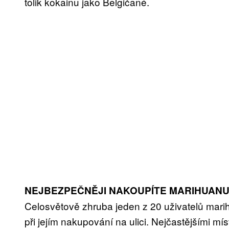
tolik kokainu jako Belgičané.
NEJBEZPEČNĚJI NAKOUPÍTE MARIHUANU
Celosvětově zhruba jeden z 20 uživatelů marihu
při jejím nakupování na ulici. Nejčastějšími 