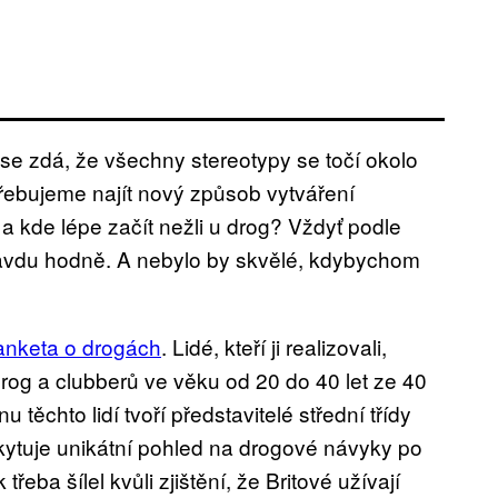
se zdá, že všechny stereotypy se točí okolo
třebujeme najít nový způsob vytváření
 kde lépe začít nežli u drog? Vždyť podle
ravdu hodně. A nebylo by skvělé, kdybychom
 anketa o drogách
. Lidé, kteří ji realizovali,
drog a clubberů ve věku od 20 do 40 let ze 40
těchto lidí tvoří představitelé střední třídy
oskytuje unikátní pohled na drogové návyky po
třeba šílel kvůli zjištění, že Britové užívají