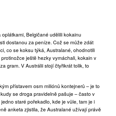
plátkami, Belgičané udělili kokainu
dosti dostanou za peníze. Což se může zdát
ci, co se koksu týká, Australané, ohodnotili
protinožce ještě hezky vymáchali, kokain v
gram. V Austrálii stojí čtyřikrát tolik, to
kým přístavem osm miliónů kontejnerů – je to
 kudy se droga pravidelně pašuje – často v
jedno staré pořekadlo, kde je vůle, tam je i
ě anketa zjistila, že Australané užívají právě