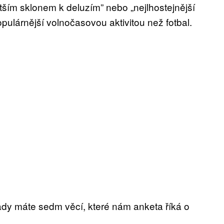
ětším sklonem k deluzím” nebo „nejlhostejnější
pulárnější volnočasovou aktivitou než fotbal.
ady máte sedm věcí, které nám anketa říká o