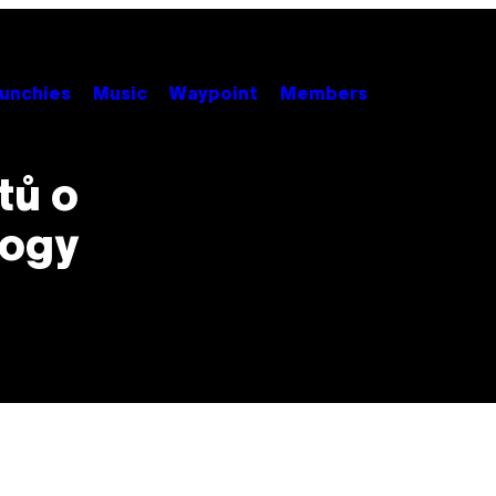
unchies
Music
Waypoint
Members
tů o
rogy