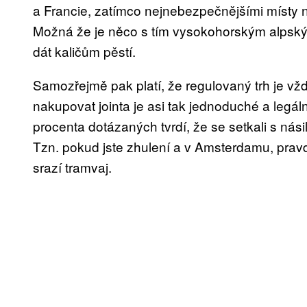
a Francie, zatímco nejnebezpečnějšími místy 
Možná že je něco s tím vysokohorským alpský
dát kaličům pěstí.
Samozřejmě pak platí, že regulovaný trh je vž
nakupovat jointa je asi tak jednoduché a legál
procenta dotázaných tvrdí, že se setkali s nási
Tzn. pokud jste zhulení a v Amsterdamu, pravd
srazí tramvaj.