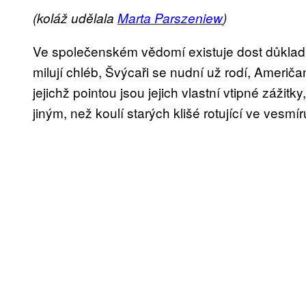
(koláž udělala
Marta Parszeniew
)
Ve společenském vědomí existuje dost důklad
milují chléb, Švýcaři se nudní už rodí, Američa
jejichž pointou jsou jejich vlastní vtipné zážitky
jiným, než koulí starých klišé rotující ve vesmír