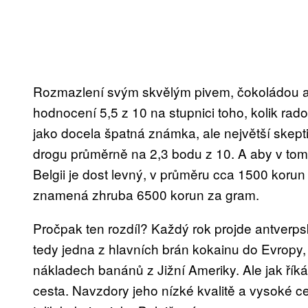
Rozmazlení svým skvělým pivem, čokoládou a o
hodnocení 5,5 z 10 na stupnici toho, kolik ra
jako docela špatná známka, ale největší skepti
drogu průměrně na 2,3 bodu z 10. A aby v tom 
Belgii je dost levný, v průměru cca 1500 korun za 
znamená zhruba 6500 korun za gram.
Pročpak ten rozdíl? Každý rok projde antverps
tedy jedna z hlavních brán kokainu do Evropy,
nákladech banánů z Jižní Ameriky. Ale jak říká 
cesta. Navzdory jeho nízké kvalitě a vysoké cen