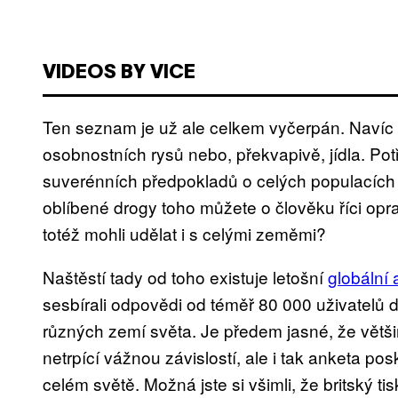
VIDEOS BY VICE
Ten seznam je už ale celkem vyčerpán. Navíc 
osobnostních rysů nebo, překvapivě, jídla. Po
suverénních předpokladů o celých populacích a
oblíbené drogy toho můžete o člověku říci op
totéž mohli udělat i s celými zeměmi?
Naštěstí tady od toho existuje letošní
globální
sesbírali odpovědi od téměř 80 000 uživatelů 
různých zemí světa. Je předem jasné, že většinu 
netrpící vážnou závislostí, ale i tak anketa p
celém světě. Možná jste si všimli, že britský tisk 