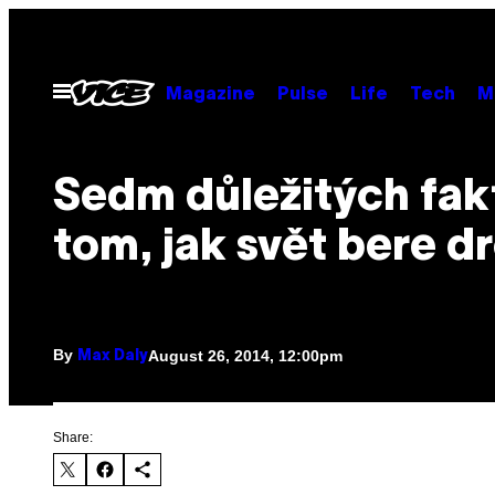
Skip
to
content
Open
Magazine
Pulse
Life
Tech
M
Menu
Sedm důležitých fak
tom, jak svět bere d
By
August 26, 2014, 12:00pm
Max Daly
Share: