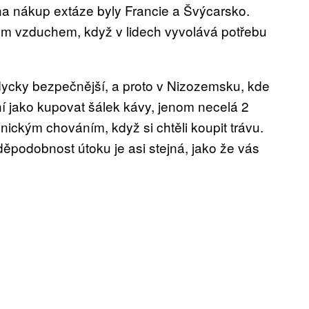
na nákup extáze byly Francie a Švýcarsko.
m vzduchem, když v lidech vyvolává potřebu
dycky bezpečnější, a proto v Nizozemsku, kde
ní jako kupovat šálek kávy, jenom necelá 2
lnickým chováním, když si chtěli koupit trávu.
ěpodobnost útoku je asi stejná, jako že vás