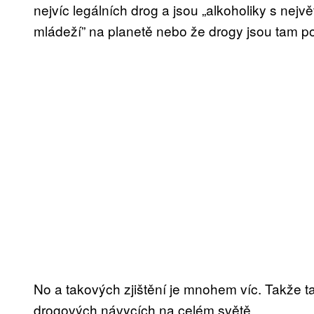
nejvíc legálních drog a jsou „alkoholiky s nejv
mládeží” na planetě nebo že drogy jsou tam po
No a takových zjištění je mnohem víc. Takže t
drogových návycích na celém světě.