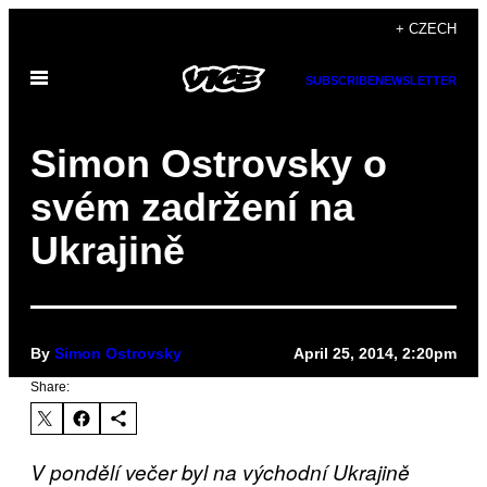
Skip
+ CZECH
to
Open
content
SUBSCRIBE
NEWSLETTER
Menu
Simon Ostrovsky o
svém zadržení na
Ukrajině
By
Simon Ostrovsky
April 25, 2014, 2:20pm
Share:
V pondělí večer byl na východní Ukrajině