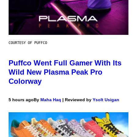
COURTESY OF PUFFCO
Puffco Went Full Gamer With Its
Wild New Plasma Peak Pro
Colorway
5 hours ago
By
Maha Haq
| Reviewed by
Ysolt Usigan