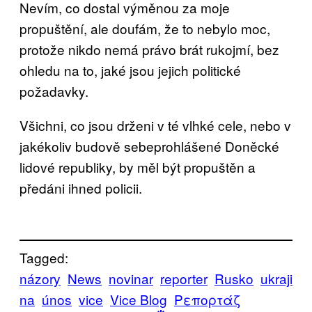
Nevím, co dostal výměnou za moje
propuštění, ale doufám, že to nebylo moc,
protože nikdo nemá právo brát rukojmí, bez
ohledu na to, jaké jsou jejich politické
požadavky.
Všichni, co jsou drženi v té vlhké cele, nebo v
jakékoliv budově sebeprohlášené Doněcké
lidové republiky, by měl být propuštěn a
předáni ihned policii.
Tagged:
názory
News
novinar
reporter
Rusko
ukraji
na
únos
vice
Vice Blog
Ρεπορτάζ