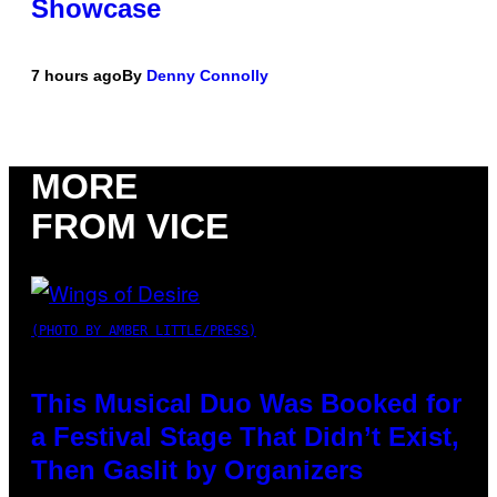
Showcase
7 hours ago
By
Denny Connolly
MORE
FROM VICE
(PHOTO BY AMBER LITTLE/PRESS)
This Musical Duo Was Booked for
a Festival Stage That Didn’t Exist,
Then Gaslit by Organizers