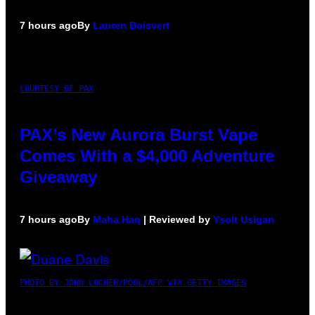
7 hours ago
By
Lauren Boisvert
COURTESY OF PAX
PAX’s New Aurora Burst Vape
Comes With a $4,000 Adventure
Giveaway
7 hours ago
By
Maha Haq
| Reviewed by
Ysolt Usigan
PHOTO BY JOHN LOCHER/POOL/AFP VIA GETTY IMAGES