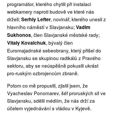
programátor, kterého chytili při instalaci
webkamery naproti budově ve které nás
drželi;
, novinář, kterého unesli z
Serhiy Lefter
hlavního náměstí v Slavjansku;
Vadim
, člen Slavjanské městské rady;
Sukhonos
, bývalý člen
Vitaly Kovalchuk
Euromajadnské sebeobrany, který přišel do
Slavjansku se skupinou radikálů z Pravého
sektoru, aby se neúspěšně pokusili ukrást
pro-ruským ozbrojencům zbraně.
Potom co mě propustli, zjistil jsem, že
Vyacheslav Ponomarev, šéf proruských sil ve
Slavjansku, sdělil médiím, že nás drží za
účelem vyjednávání s vládou v Kyjevě.