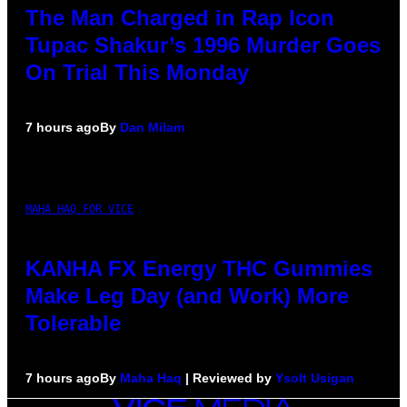
The Man Charged in Rap Icon
Tupac Shakur’s 1996 Murder Goes
On Trial This Monday
7 hours ago
By
Dan Milam
MAHA HAQ FOR VICE
KANHA FX Energy THC Gummies
Make Leg Day (and Work) More
Tolerable
7 hours ago
By
Maha Haq
| Reviewed by
Ysolt Usigan
VICE