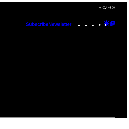
+ CZECH
Instagram
TikTok
YouTube
Google
Googl
Subscribe
Newsletter
Discover
Top
Posts