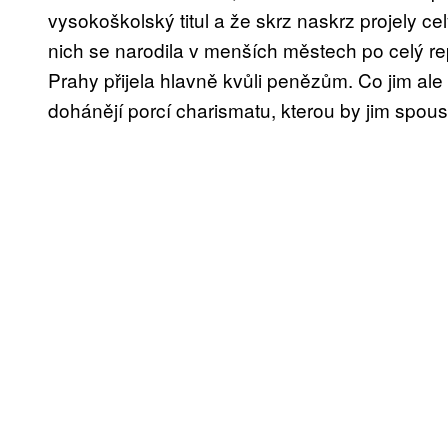
vysokoškolský titul a že skrz naskrz projely ce
nich se narodila v menších městech po celý re
Prahy přijela hlavně kvůli penězům. Co jim ale 
dohánějí porcí charismatu, kterou by jim spous