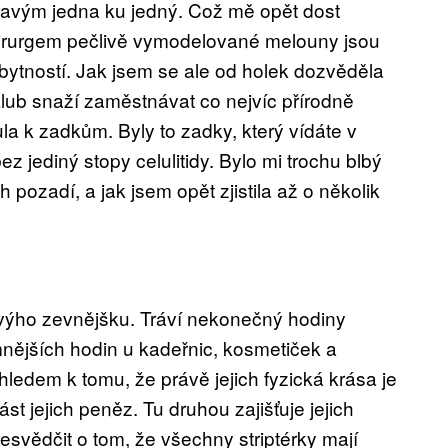
ravým jedna ku jedný. Což mě opět dost
chirurgem pečlivě vymodelované melouny jsou
bytností. Jak jsem se ale od holek dozvěděla
klub snaží zaměstnávat co nejvíc přírodně
a k zadkům. Byly to zadky, který vídáte v
 jediný stopy celulitidy. Bylo mi trochu blbý
h pozadí, a jak jsem opět zjistila až o několik
 svýho zevnějšku. Tráví nekonečný hodiny
mnějších hodin u kadeřnic, kosmetiček a
hledem k tomu, že právě jejich fyzická krása je
st jejich peněz. Tu druhou zajišťuje jejich
esvědčit o tom, že všechny striptérky mají