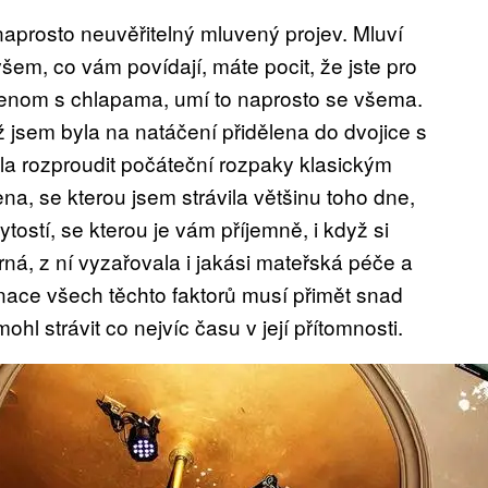
aprosto neuvěřitelný mluvený projev. Mluví
 všem, co vám povídají, máte pocit, že jste pro
mí jenom s chlapama, umí to naprosto se všema.
ž jsem byla na natáčení přidělena do dvojice s
ila rozproudit počáteční rozpaky klasickým
na, se kterou jsem strávila většinu toho dne,
ytostí, se kterou je vám příjemně, i když si
ná, z ní vyzařovala i jakási mateřská péče a
nace všech těchto faktorů musí přimět snad
ohl strávit co nejvíc času v její přítomnosti.