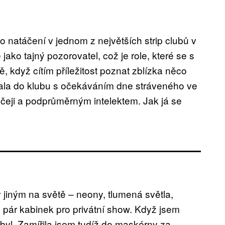
 natáčení v jednom z největších strip clubů v
jako tajný pozorovatel, což je role, které se s
 když cítím příležitost poznat zblízka něco
dala do klubu s očekáváním dne stráveného ve
čeji a podprůměrným intelektem. Jak já se
v jiným na světě – neony, tlumená světla,
 pár kabinek pro privátní show. Když jsem
ebyl. Zamířila jsem tudíž do maskérny za