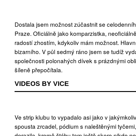
Dostala jsem možnost zúčastnit se celodenního
Praze. Oficiálně jako komparzistka, neoficiálně 
radostí zhostím, kdykoliv mám možnost. Hlavně,
bizarního. V půl sedmý ráno jsem se tudíž vy
společnosti polonahých dívek s prázdnými obli
šíleně přepočítala.
VIDEOS BY VICE
Ve strip klubu to vypadalo asi jako v jakýmkoli
spousta zrcadel, pódium s naleštěnými tyčemi,
dorazila, kromě štábu tam ještě skoro nikdo n