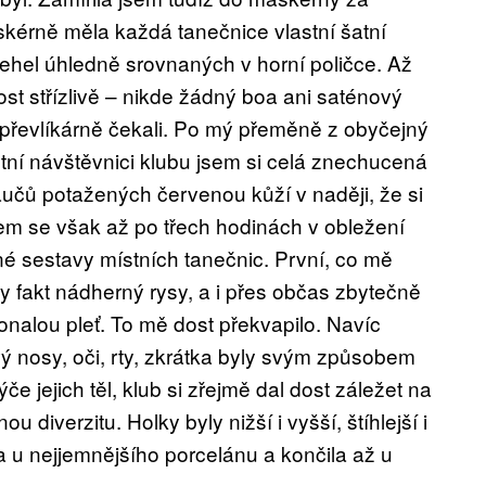
skérně měla každá tanečnice vlastní šatní
jehel úhledně srovnaných v horní poličce. Až
ost střízlivě – nikde žádný boa ani saténový
ý převlíkárně čekali. Po mý přeměně z obyčejný
tní návštěvnici klubu jsem si celá znechucená
aučů potažených červenou kůží v naději, že si
sem se však až po třech hodinách v obležení
é sestavy místních tanečnic. První, co mě
ly fakt nádherný rysy, a i přes občas zbytečně
onalou pleť. To mě dost překvapilo. Navíc
ý nosy, oči, rty, zkrátka byly svým způsobem
e jejich těl, klub si zřejmě dal dost záležet na
diverzitu. Holky byly nižší i vyšší, štíhlejší i
la u nejjemnějšího porcelánu a končila až u