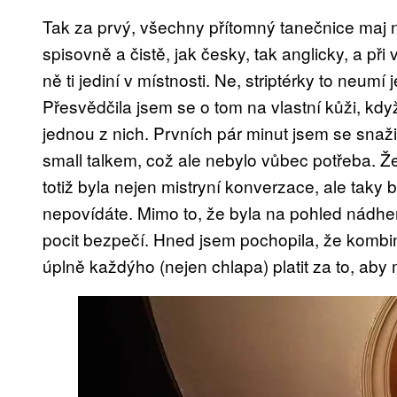
Tak za prvý, všechny přítomný tanečnice maj n
spisovně a čistě, jak česky, tak anglicky, a při
ně ti jediní v místnosti. Ne, striptérky to neu
Přesvědčila jsem se o tom na vlastní kůži, kdy
jednou z nich. Prvních pár minut jsem se snaž
small talkem, což ale nebylo vůbec potřeba. Že
totiž byla nejen mistryní konverzace, ale taky b
nepovídáte. Mimo to, že byla na pohled nádher
pocit bezpečí. Hned jsem pochopila, že kombi
úplně každýho (nejen chlapa) platit za to, aby m