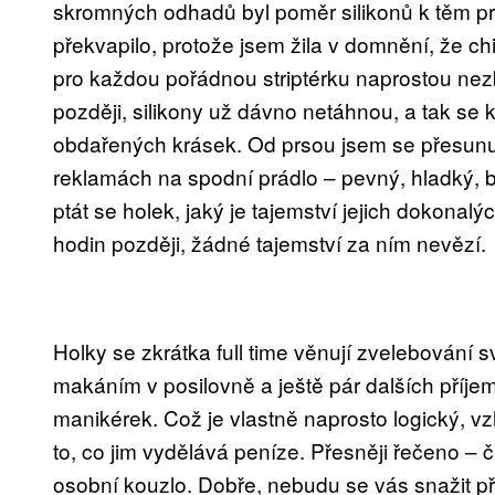
skromných odhadů byl poměr silikonů k těm p
překvapilo, protože jsem žila v domnění, že 
pro každou pořádnou striptérku naprostou nez
později, silikony už dávno netáhnou, a tak se 
obdařených krásek. Od prsou jsem se přesunul
reklamách na spodní prádlo – pevný, hladký, bez
ptát se holek, jaký je tajemství jejich dokonalýc
hodin později, žádné tajemství za ním nevězí.
Holky se zkrátka full time věnují zvelebování
makáním v posilovně a ještě pár dalších příje
manikérek. Což je vlastně naprosto logický, vz
to, co jim vydělává peníze. Přesněji řečeno – čá
osobní kouzlo. Dobře, nebudu se vás snažit př