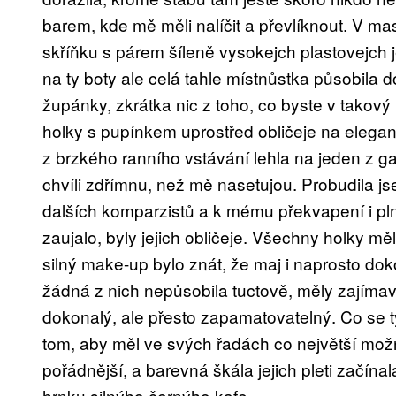
barem, kde mě měli nalíčit a převlíknout. V ma
skříňku s párem šíleně vysokejch plastovejch 
na ty boty ale celá tahle místnůstka působila d
župánky, zkrátka nic z toho, co byste v takov
holky s pupínkem uprostřed obličeje na elegan
z brzkého ranního vstávání lehla na jeden z g
chvíli zdřímnu, než mě nasetujou. Probudila j
dalších komparzistů a k mému překvapení i pln
zaujalo, byly jejich obličeje. Všechny holky mě
silný make-up bylo znát, že maj i naprosto dok
žádná z nich nepůsobila tuctově, měly zajímav
dokonalý, ale přesto zapamatovatelný. Co se týč
tom, aby měl ve svých řadách co největší možnou 
pořádnější, a barevná škála jejich pleti začína
hrnku silnýho černýho kafe.