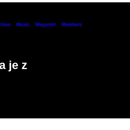
hies
Music
Waypoint
Members
a je z