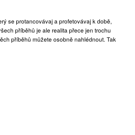
který se protancovávaj a profetovávaj k době,
všech příběhů je ale realita přece jen trochu
 do těch příběhů můžete osobně nahlédnout. Tak