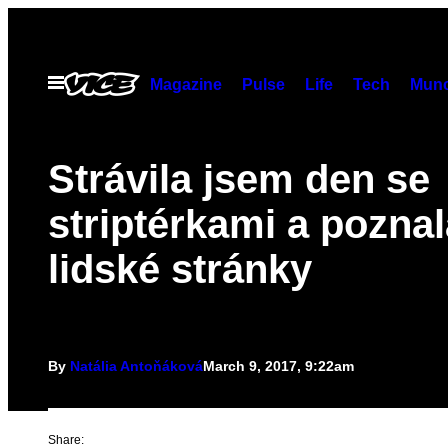
Skip
to
content
Open
Magazine
Pulse
Life
Tech
Munc
Menu
Strávila jsem den se
striptérkami a poznal
lidské stránky
By
Natália Antoňáková
March 9, 2017, 9:22am
Share: