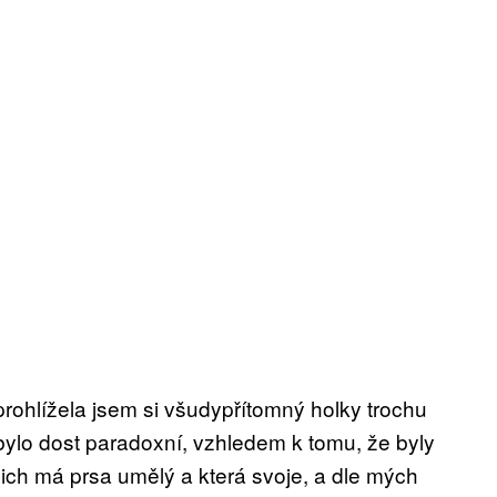
prohlížela jsem si všudypřítomný holky trochu
ož bylo dost paradoxní, vzhledem k tomu, že byly
nich má prsa umělý a která svoje, a dle mých