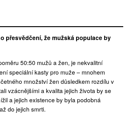
ho přesvědčení, že mužská populace by
poměru 50:50 mužů a žen, je nekvalitní
oření speciální kasty pro muže – mnohem
esčetného množství žen důsledkem rozdílu v
li vzácnějšími a kvalita jejich života by se
ížil a jejich existence by byla podobná
ž do jejich smrti.