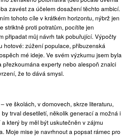
ba zavést za účelem dosažení těchto ambicí.
 tohoto cíle v krátkém horizontu, nýbrž jen
 striktně proti potratům, pocítíte jen
 připadat můj návrh tak pobuřující. Výpočty
u hotové: zúžení populace, příbuzenská
prospěch mé ideje. Ve svém výzkumu jsem byla
la přezkoumána experty nebo alespoň znalci
vrzení, že to dává smysl.
– ve školách, v domovech, skrze literaturu,
ý by trval desetiletí, několik generací a možná i
bí a který by měl být uskutečněn v zájmu
. Moje mise je navrhnout a popsat rámec pro