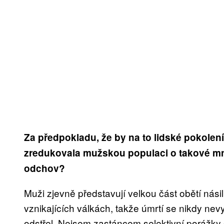
Za předpokladu, že by na to lidské pokolen
zredukovala mužskou populaci o takové mno
odchov?
Muži zjevně představují velkou část obětí nási
vznikajících válkách, takže úmrtí se nikdy n
odstřel. Nejsem zastáncem selektivní porážky č