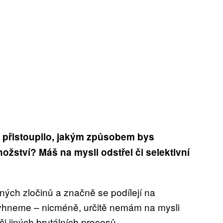
í přistoupilo, jakým způsobem bys
žství? Máš na mysli odstřel či selektivní
lných zločinů a značně se podílejí na
evyhneme – nicméně, určitě nemám na mysli
i jiných brutálních procesů.