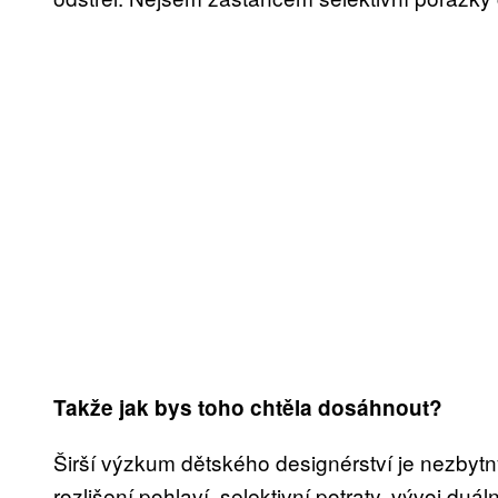
Takže jak bys toho chtěla dosáhnout?
Širší výzkum dětského designérství je nezbyt
rozlišení pohlaví, selektivní potraty, vývoj d