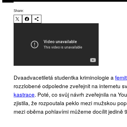
Share:
Dvaadvacetiletá studentka kriminologie a
femi
rozzlobené odpoledne zveřejnit na internetu sv
kastrace
. Poté, co svůj návrh zveřejnila na Yo
zjistila, že rozpoutala peklo mezi mužskou pop
mezi oběma pohlavími můžeme docílit jedině 