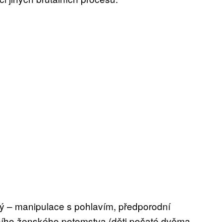
ný – manipulace s pohlavím, předporodní
uálního ženského potomstva (děti počaté dvěma