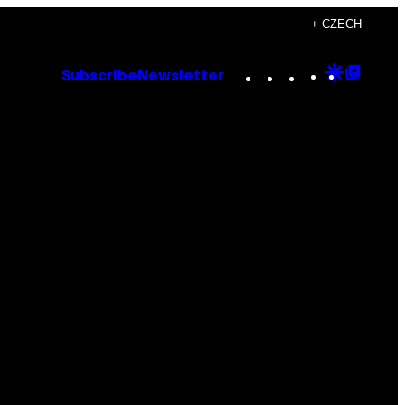
+ CZECH
Instagram
TikTok
YouTube
Google
Goog
Subscribe
Newsletter
Discove
Top
Posts