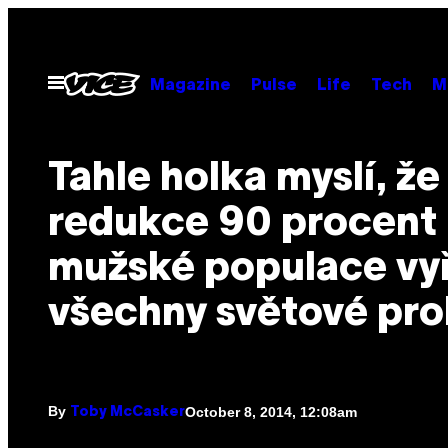
Skip
to
content
Open
Magazine
Pulse
Life
Tech
M
Menu
Tahle holka myslí, že
redukce 90 procent
mužské populace vyř
všechny světové pr
By
October 8, 2014, 12:08am
Toby McCasker