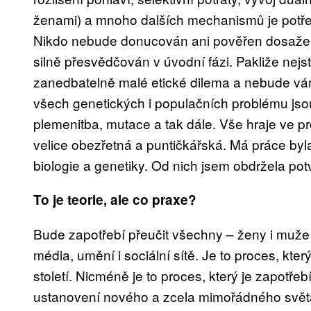
ženami) a mnoho dalších mechanismů je potře
Nikdo nebude donucován ani pověřen dosažením
silně přesvědčován v úvodní fázi. Pakliže nejste
zanedbatelně malé etické dilema a nebude vám
všech genetických i populačních problému jso
plemenitba, mutace a tak dále. Vše hraje ve 
velice obezřetná a puntičkářská. Má práce by
biologie a genetiky. Od nich jsem obdržela pot
To je teorie, ale co praxe?
Bude zapotřebí přeučit všechny – ženy i muže 
média, umění i sociální sítě. Je to proces, kter
století. Nicméně je to proces, který je zapotře
ustanovení nového a zcela mimořádného světa