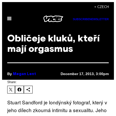
Skip
+ CZECH
to
Open
content
SUBSCRIBE
NEWSLETTER
Menu
Obličeje kluků, kteří
mají orgasmus
By
December 17, 2013, 3:00pm
Megan Lent
Share:
Stuart Sandford je londýnský fotograf, který v
jeho dílech zkoumá intimitu a sexualitu. Jeho