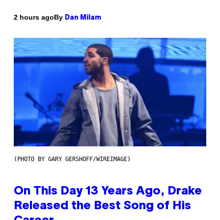
By
2 hours ago
Dan Milam
(PHOTO BY GARY GERSHOFF/WIREIMAGE)
On This Day 13 Years Ago, Drake
Released the Best Song of His