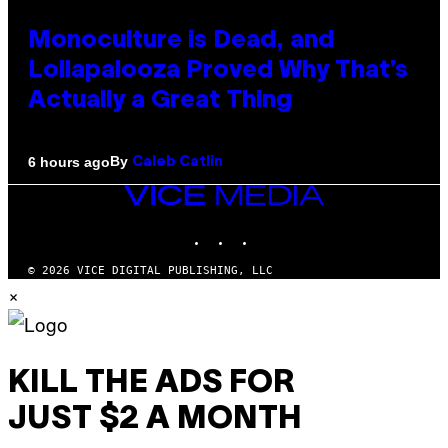
Monoculture is Dead, and
Lollapalooza Proved Why That’s
Actually a Great Thing
By
6 hours ago
Caleb Catlin
VICE
MEDIA
INSTAGRAM
TIKTOK
YOUTUBE
© 2026 VICE DIGITAL PUBLISHING, LLC
×
KILL THE ADS FOR
JUST $2 A MONTH