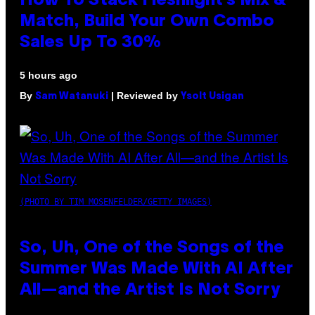
How To Stack Fleshlight’s Mix &
Match, Build Your Own Combo
Sales Up To 30%
5 hours ago
By
| Reviewed by
Sam Watanuki
Ysolt Usigan
(PHOTO BY TIM MOSENFELDER/GETTY IMAGES)
So, Uh, One of the Songs of the
Summer Was Made With AI After
All—and the Artist Is Not Sorry