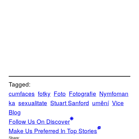
Tagged:
cumfaces
fotky
Foto
Fotografie
Nymfoman
ka
sexualitate
Stuart Sanford
umění
Vice
Blog
Follow Us On Discover
Make Us Preferred In Top Stories
Share: