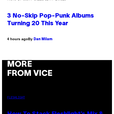
3 No-Skip Pop-Punk Albums
Turning 20 This Year
By
4 hours ago
Dan Milam
MORE
FROM VICE
FLESHLIGHT