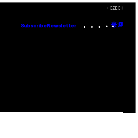
+ CZECH
Instagram
TikTok
YouTube
Google
Goog
Subscribe
Newsletter
Discove
Top
Posts