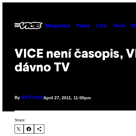
Skip
to
content
Open
Magazine
Pulse
Life
Tech
M
Menu
VICE není časopis, V
dávno TV
By
April 27, 2011, 11:00pm
VICE Staff
Share: