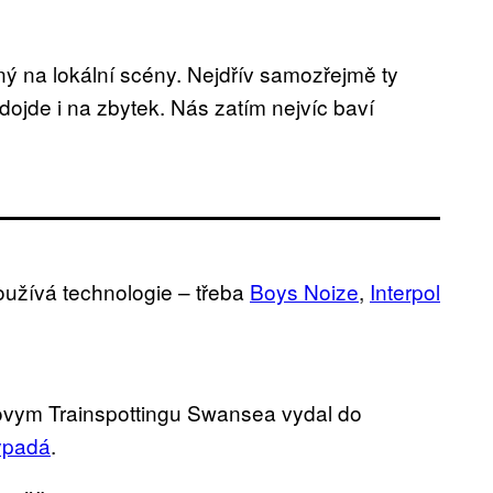
 na lokální scény. Nejdřív samozřejmě ty
dojde i na zbytek. Nás zatím nejvíc baví
oužívá technologie – třeba
Boys Noize
,
Interpol
novym Trainspottingu Swansea vydal do
vypadá
.