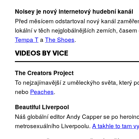
Noisey je nový internetový hudební kanál
Před měsícem odstartoval nový kanál zaměřený
lokální v těch nejglobálnějších zemích, časem 
Tempa T
a
The Shoes
.
VIDEOS BY VICE
The Creators Project
To nejzajímavější z uměleckýho světa, který p
nebo
Peaches
.
Beautiful Liverpool
Náš globální editor Andy Capper se po heroi
metrosexuálního Liverpoolu.
A takhle to tam 