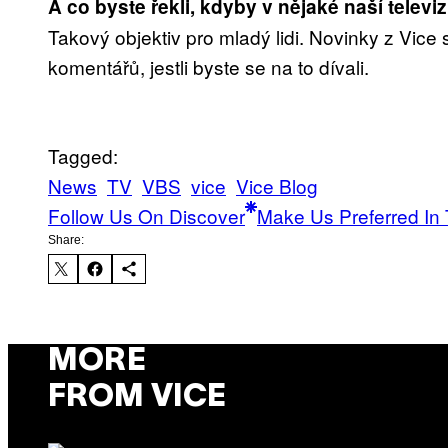
A co byste řekli, kdyby v nějaké naší televiz
Takový objektiv pro mladý lidi. Novinky z Vic
komentářů, jestli byste se na to dívali.
Tagged:
News
TV
VBS
vice
Vice Blog
Follow Us On Discover
Make Us Preferred In 
Share:
MORE
FROM VICE