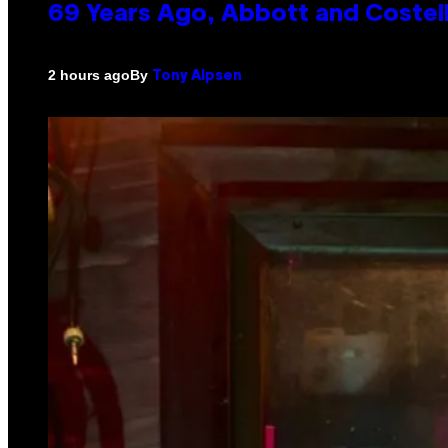
69 Years Ago, Abbott and Costel
By
2 hours ago
Tony Alpsen