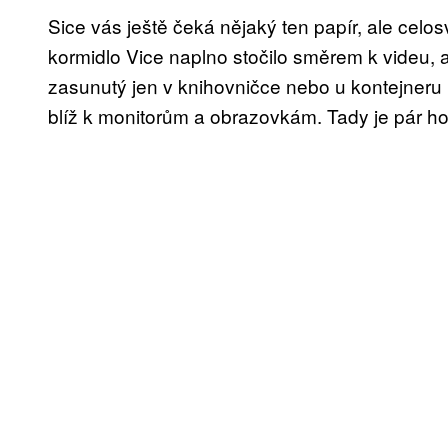
Sice vás ještě čeká nějaký ten papír, ale celo
kormidlo Vice naplno stočilo směrem k videu, 
zasunutý jen v knihovničce nebo u kontejneru 
blíž k monitorům a obrazovkám. Tady je pár h