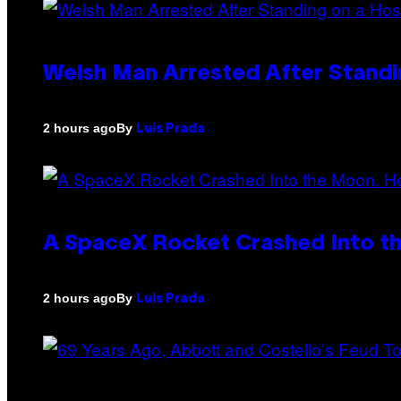
Welsh Man Arrested After Standi
By
2 hours ago
Luis Prada
A SpaceX Rocket Crashed Into th
By
2 hours ago
Luis Prada