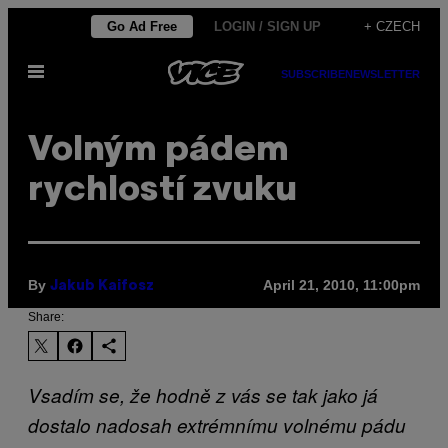
Skip
Go Ad Free
LOGIN / SIGN UP
+ CZECH
to
Open
content
SUBSCRIBE
NEWSLETTER
Menu
Volným pádem
rychlostí zvuku
By
April 21, 2010, 11:00pm
Jakub Kaifosz
Share:
Vsadím se, že hodně z vás se tak jako já
dostalo nadosah extrémnímu volnému pádu