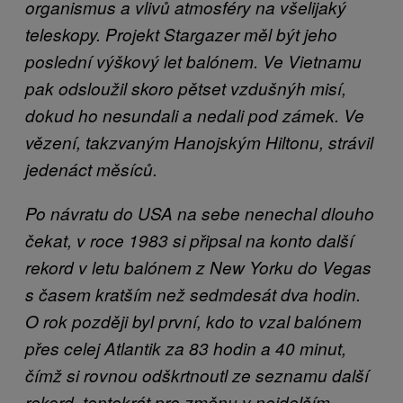
organismus a vlivů atmosféry na všelijaký
teleskopy. Projekt Stargazer měl být jeho
poslední výškový let balónem. Ve Vietnamu
pak odsloužil skoro pětset vzdušnýh misí,
dokud ho nesundali a nedali pod zámek. Ve
vězení, takzvaným Hanojským Hiltonu, strávil
jedenáct měsíců.
Po návratu do USA na sebe nenechal dlouho
čekat, v roce 1983 si připsal na konto další
rekord v letu balónem z New Yorku do Vegas
s časem kratším než sedmdesát dva hodin.
O rok později byl první, kdo to vzal balónem
přes celej Atlantik za 83 hodin a 40 minut,
čímž si rovnou odškrtnoutl ze seznamu další
rekord, tentokrát pro změnu v nejdelším