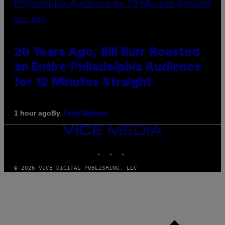
BILL BURR
20 Years Ago, Bill Burr Roasted
an Entire Philadelphia Audience
for 12 Minutes Straight
By
1 hour ago
Tony Alpsen
VICE
MEDIA
INSTAGRAM
TIKTOK
YOUTUBE
© 2026 VICE DIGITAL PUBLISHING, LLC