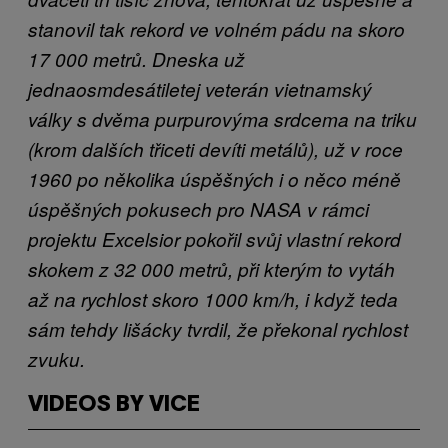
stanovil tak rekord ve volném pádu na skoro
17 000 metrů. Dneska už
jednaosmdesátiletej veterán vietnamský
války s dvěma purpurovýma srdcema na triku
(krom dalších třiceti devíti metálů), už v roce
1960 po několika úspěšných i o něco méně
úspěšných pokusech pro NASA v rámci
projektu Excelsior pokořil svůj vlastní rekord
skokem z 32 000 metrů, při kterým to vytáh
až na rychlost skoro 1000 km/h, i když teda
sám tehdy lišácky tvrdil, že překonal rychlost
zvuku.
VIDEOS BY VICE