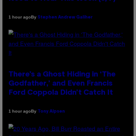
By
1 hour ago
Stephen Andrew Galiher
There’s a Ghost Hiding in ‘The
Godfather,’ and Even Francis
Ford Coppola Didn’t Catch It
By
1 hour ago
Tony Alpsen