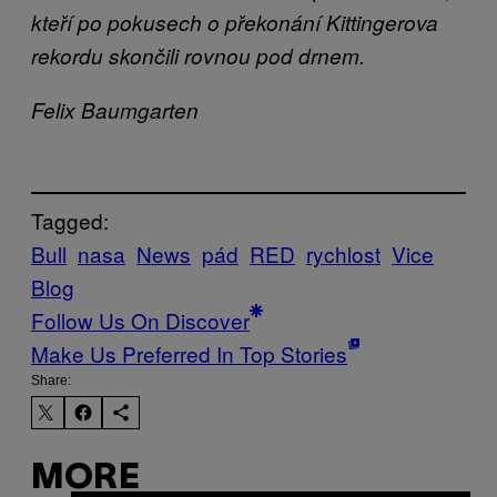
kteří po pokusech o překonání Kittingerova
rekordu skončili rovnou pod drnem.
Felix Baumgarten
Tagged:
Bull
nasa
News
pád
RED
rychlost
Vice
Blog
Follow Us On Discover
Make Us Preferred In Top Stories
Share:
MORE