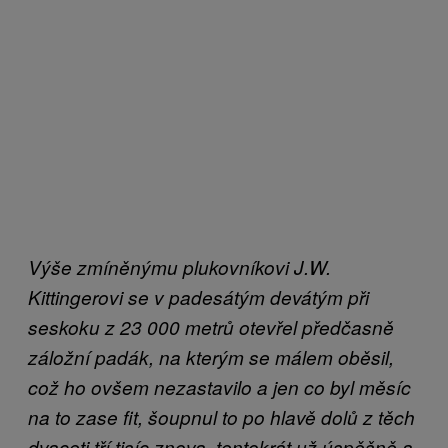
Výše zmíněnýmu plukovníkovi J.W.
Kittingerovi se v padesátým devátým při
seskoku z 23 000 metrů otevřel předčasně
záložní padák, na kterým se málem oběsil,
což ho ovšem nezastavilo a jen co byl měsíc
na to zase fit, šoupnul to po hlavě dolů z těch
dvaceti tří tisíc znova, tentokrát už úspěšně a