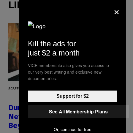
×
LIKE THIS
Kill the ads for
just $2 a month
VICE membership also gives you access to
our very best writing and exclusive new
documentaries.
SCREENSHOT: WIZARDS OF THE COAST
Support for $2
Dungeons and Dragons – Every
See All Membership Plans
New Tool Announced for D&D
Beyond
Or, continue for free