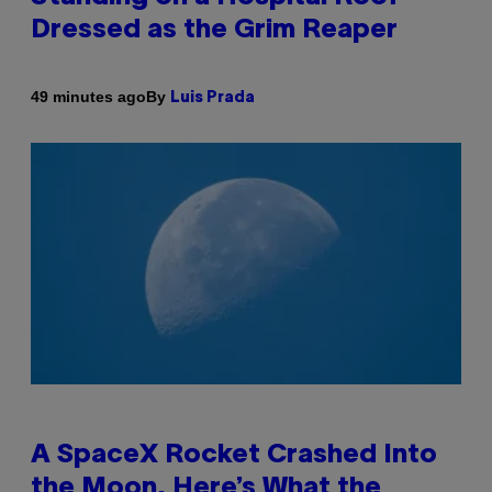
Dressed as the Grim Reaper
By
49 minutes ago
Luis Prada
A SpaceX Rocket Crashed Into
the Moon. Here’s What the