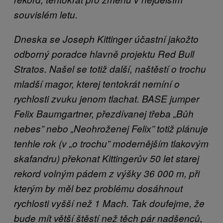
souvislém letu.
Dneska se Joseph Kittinger účastní jakožto
odborný poradce hlavně projektu Red Bull
Stratos. Našel se totiž další, naštěstí o trochu
mladší magor, kterej tentokrát nemíní o
rychlosti zvuku jenom tlachat. BASE jumper
Felix Baumgartner, přezdívanej třeba „Bůh
nebes” nebo „Neohroženej Felix” totiž plánuje
tenhle rok (v „o trochu” modernějším tlakovým
skafandru) překonat Kittingerův 50 let starej
rekord volným pádem z výšky 36 000 m, při
kterým by měl bez problému dosáhnout
rychlosti vyšší než 1 Mach. Tak doufejme, že
bude mít větší štěstí než těch pár nadšenců,