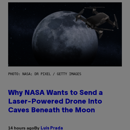
PHOTO: NASA; DR PIXEL / GETTY IMAGES
Why NASA Wants to Send a
Laser-Powered Drone Into
Caves Beneath the Moon
By
14 hours ago
Luis Prada