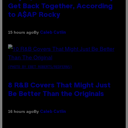
Get Back Together, According
to A$AP Rocky
By
15 hours ago
Caleb Catlin
(PHOTO BY EBET ROBERTS/REDFERNS)
8 R&B Covers That Might Just
Be Better Than the Originals
By
16 hours ago
Caleb Catlin