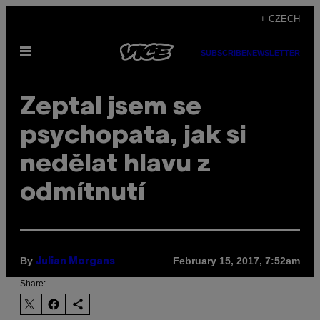
Skip
+ CZECH
to
Open
content
SUBSCRIBE
NEWSLETTER
Menu
Zeptal jsem se
psychopata, jak si
nedělat hlavu z
odmítnutí
By
February 15, 2017, 7:52am
Julian Morgans
Share: