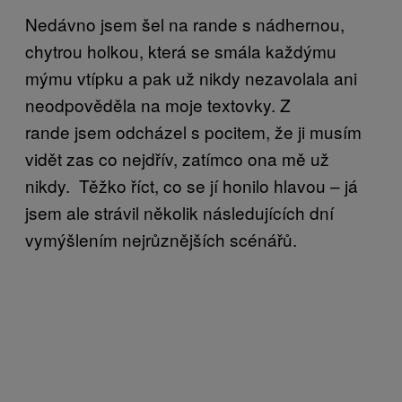
Nedávno jsem šel na rande s nádhernou,
chytrou holkou, která se smála každýmu
mýmu vtípku a pak už nikdy nezavolala ani
neodpověděla na moje textovky. Z
rande jsem odcházel s pocitem, že ji musím
vidět zas co nejdřív, zatímco ona mě už
nikdy. Těžko říct, co se jí honilo hlavou – já
jsem ale strávil několik následujících dní
vymýšlením nejrůznějších scénářů.