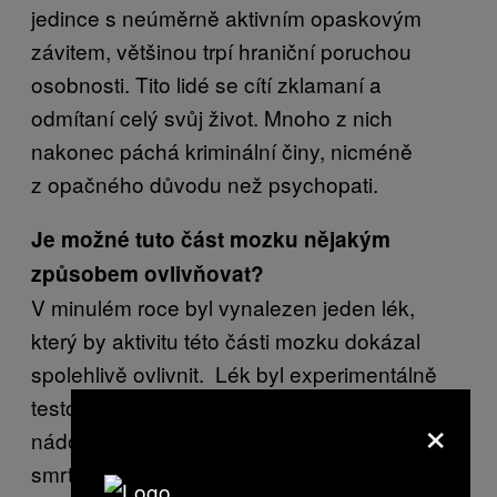
jedince s neúměrně aktivním opaskovým
závitem, většinou trpí hraniční poruchou
osobnosti. Tito lidé se cítí zklamaní a
odmítaní celý svůj život. Mnoho z nich
nakonec páchá kriminální činy, nicméně
z opačného důvodu než psychopati.
Je možné tuto část mozku nějakým
způsobem ovlivňovat?
V minulém roce byl vynalezen jeden lék,
který by aktivitu této části mozku dokázal
spolehlivě ovlivnit. Lék byl experimentálně
testován na pacientech s nevyléčitelným
×
nádorem, trpících panickým strachem ze
smrti. Tito lidé měli v hlavě jen jednu věc: