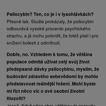
Psilocybin? Ten, co je i v lysohlávkách?
Přesně tak. Studie prokázaly, že psilocybin
odbourává vysoké procento psychického
strachu, a já mohu potvrdit, že totéž platí i pro
snížení bolesti z odmítnutí.
Dobře, no. Vzhledem k tomu, že většina
populace odmítá užívat celý svůj život
předepsané dávky psilocybinu, myslím, že
budování zdravého sebevědomí by mohlo
představovat reálnější řešení. Mohl byste
mi říct něco víc o své osobní životní
filozofii?
Jasně. Když něco chci, většinou to opravdu