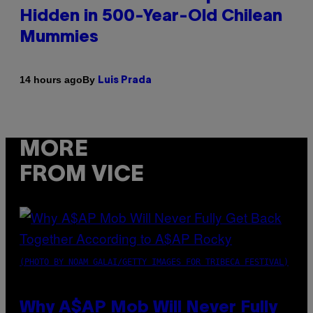
Hidden in 500-Year-Old Chilean
Mummies
By
14 hours ago
Luis Prada
MORE
FROM VICE
(PHOTO BY NOAM GALAI/GETTY IMAGES FOR TRIBECA FESTIVAL)
Why A$AP Mob Will Never Fully