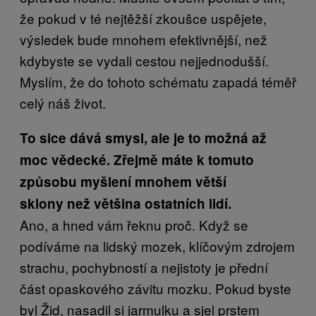
že pokud v té nejtěžší zkoušce uspějete,
výsledek bude mnohem efektivnější, než
kdybyste se vydali cestou nejjednodušší.
Myslím, že do tohoto schématu zapadá téměř
celý náš život.
To sice dává smysl, ale je to možná až
moc vědecké. Zřejmě máte k tomuto
způsobu myšlení mnohem větší
sklony než většina ostatních lidí.
Ano, a hned vám řeknu proč. Když se
podíváme na lidský mozek, klíčovým zdrojem
strachu, pochybností a nejistoty je přední
část opaskového závitu mozku. Pokud byste
byl Žid, nasadil si jarmulku a sjel prstem