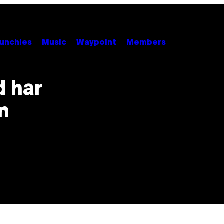
unchies
Music
Waypoint
Members
d har
en