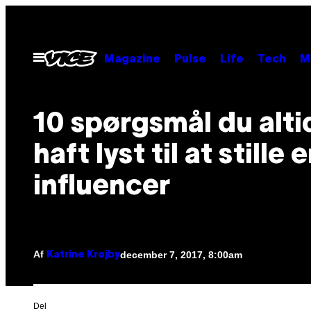
Spring
til
indhold
Åbn
Magazine
Pulse
Life
Tech
M
Menu
10 spørgsmål du alti
haft lyst til at stille 
influencer
Af
december 7, 2017, 8:00am
Katrine Krøjby
Del