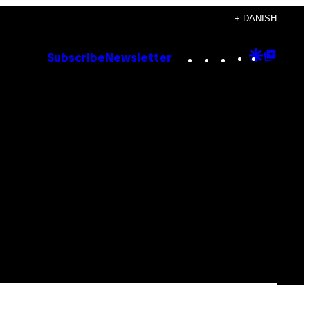
+ DANISH
Instagram
TikTok
YouTube
Google
Goog
Subscribe
Newsletter
Discove
Top
Posts