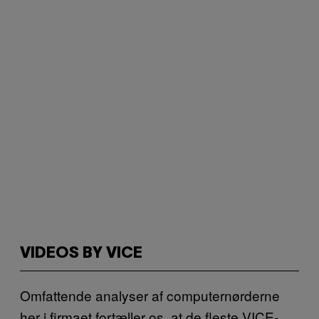
VIDEOS BY VICE
Omfattende analyser af computernørderne
her i firmaet fortæller os, at de fleste VICE-