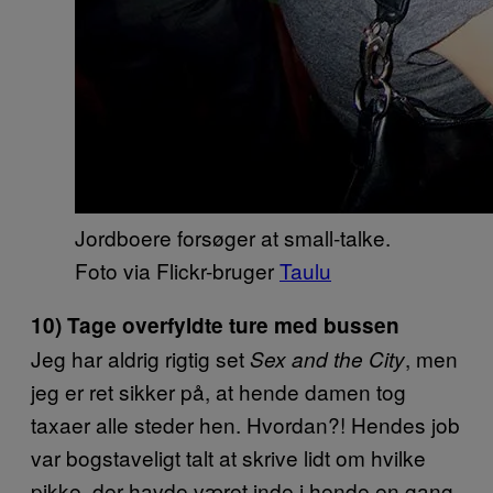
Jordboere forsøger at small-talke.
Foto via Flickr-bruger
Taulu
10) Tage overfyldte ture med bussen
Jeg har aldrig rigtig set
, men
Sex and the City
jeg er ret sikker på, at hende damen tog
taxaer alle steder hen. Hvordan?! Hendes job
var bogstaveligt talt at skrive lidt om hvilke
pikke, der havde været inde i hende en gang