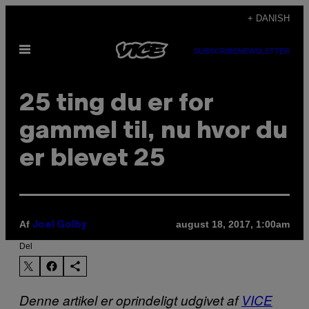
Spring
+ DANISH
til
Åbn
indhold
SUBSCRIBE
NEWSLETTER
Menu
25 ting du er for
gammel til, nu hvor du
er blevet 25
Af
august 18, 2017, 1:00am
Joel Golby
Del
Denne artikel er oprindeligt udgivet af
VICE