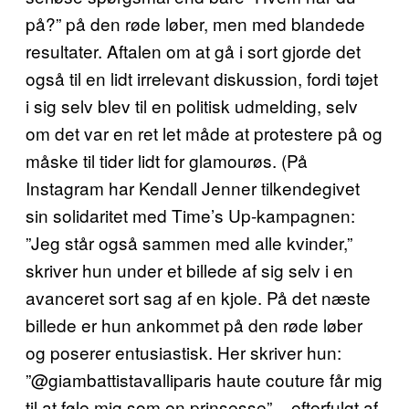
på?” på den røde løber, men med blandede
resultater. Aftalen om at gå i sort gjorde det
også til en lidt irrelevant diskussion, fordi tøjet
i sig selv blev til en politisk udmelding, selv
om det var en ret let måde at protestere på og
måske til tider lidt for glamourøs. (På
Instagram har Kendall Jenner tilkendegivet
sin solidaritet med Time’s Up-kampagnen:
”Jeg står også sammen med alle kvinder,”
skriver hun under et billede af sig selv i en
avanceret sort sag af en kjole. På det næste
billede er hun ankommet på den røde løber
og poserer entusiastisk. Her skriver hun:
”@giambattistavalliparis haute couture får mig
til at føle mig som en prinsesse” – efterfulgt af