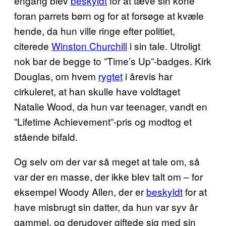
engang blev
beskyldt
for at tæve sin kone
foran parrets børn og for at forsøge at kvæle
hende, da hun ville ringe efter politiet,
citerede
Winston Churchill
i sin tale. Utroligt
nok bar de begge to ”Time’s Up”-badges. Kirk
Douglas, om hvem
rygtet
i årevis har
cirkuleret, at han skulle have voldtaget
Natalie Wood, da hun var teenager, vandt en
”Lifetime Achievement”-pris og modtog et
stående bifald.
Og selv om der var så meget at tale om, så
var der en masse, der ikke blev talt om – for
eksempel Woody Allen, der er
beskyldt
for at
have misbrugt sin datter, da hun var syv år
gammel, og derudover giftede sig med sin