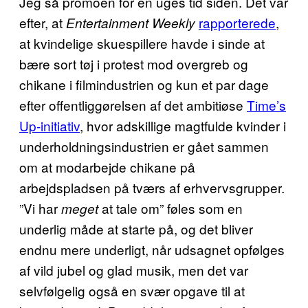
Jeg så promoen for en uges tid siden. Det var
efter, at
rapporterede
,
Entertainment Weekly
at kvindelige skuespillere havde i sinde at
bære sort tøj i protest mod overgreb og
chikane i filmindustrien og kun et par dage
efter offentliggørelsen af det ambitiøse
Time’s
Up-initiativ
, hvor adskillige magtfulde kvinder i
underholdningsindustrien er gået sammen
om at modarbejde chikane på
arbejdspladsen på tværs af erhvervsgrupper.
”Vi har
at tale om” føles som en
meget
underlig måde at starte på, og det bliver
endnu mere underligt, når udsagnet opfølges
af vild jubel og glad musik, men det var
selvfølgelig også en svær opgave til at