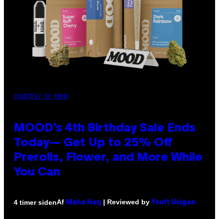
COURTESY OF MOOD
MOOD’s 4th Birthday Sale Ends
Today— Get Up to 25% Off
Prerolls, Flower, and More While
You Can
Af
| Reviewed by
4 timer siden
Maha Haq
Ysolt Usigan