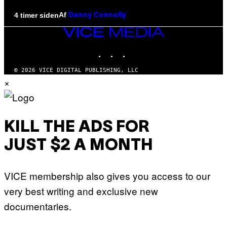
Af
4 timer siden
Denny Connolly
VICE
MEDIA
INSTAGRAM
TIKTOK
YOUTUBE
© 2026 VICE DIGITAL PUBLISHING, LLC
×
KILL THE ADS FOR
JUST $2 A MONTH
VICE membership also gives you access to our
very best writing and exclusive new
documentaries.