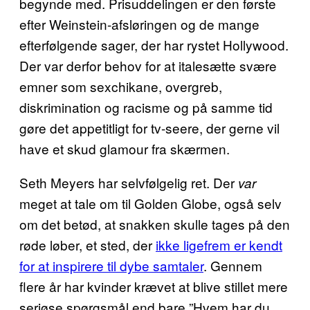
begynde med. Prisuddelingen er den første
efter Weinstein-afsløringen og de mange
efterfølgende sager, der har rystet Hollywood.
Der var derfor behov for at italesætte svære
emner som sexchikane, overgreb,
diskrimination og racisme og på samme tid
gøre det appetitligt for tv-seere, der gerne vil
have et skud glamour fra skærmen.
Seth Meyers har selvfølgelig ret. Der
var
meget at tale om til Golden Globe, også selv
om det betød, at snakken skulle tages på den
røde løber, et sted, der
ikke ligefrem er kendt
for at inspirere til dybe samtaler
. Gennem
flere år har kvinder krævet at blive stillet mere
seriøse spørgsmål end bare ”Hvem har du