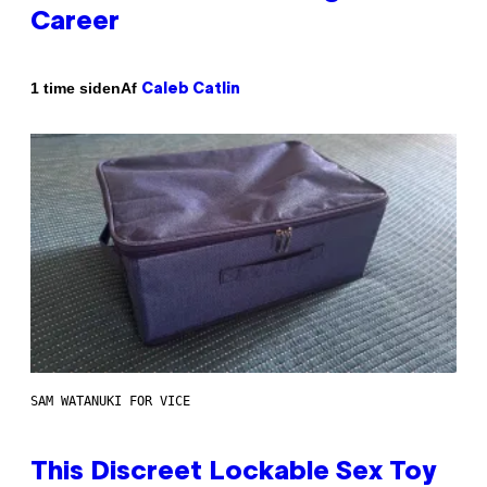
Career
Af
1 time siden
Caleb Catlin
SAM WATANUKI FOR VICE
This Discreet Lockable Sex Toy