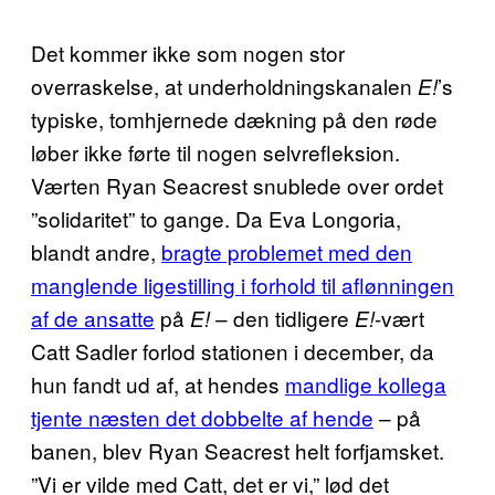
Det kommer ikke som nogen stor
overraskelse, at underholdningskanalen
’s
E!
typiske, tomhjernede dækning på den røde
løber ikke førte til nogen selvrefleksion.
Værten Ryan Seacrest snublede over ordet
”solidaritet” to gange. Da Eva Longoria,
blandt andre,
bragte problemet med den
manglende ligestilling i forhold til aflønningen
af de ansatte
på
– den tidligere
-vært
E!
E!
Catt Sadler forlod stationen i december, da
hun fandt ud af, at hendes
mandlige kollega
tjente næsten det dobbelte af hende
– på
banen, blev Ryan Seacrest helt forfjamsket.
”Vi er vilde med Catt, det er vi,” lød det