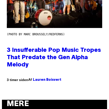
(PHOTO BY MARC BROUSSELY/REDFERNS)
3 Insufferable Pop Music Tropes
That Predate the Gen Alpha
Melody
Af
3 timer siden
Lauren Boisvert
MERE