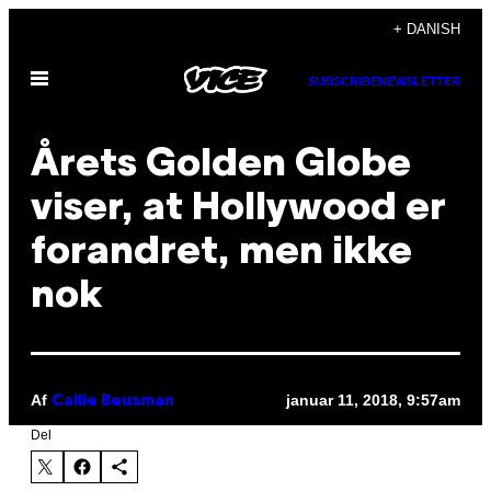
Spring
+ DANISH
til
Åbn
indhold
SUBSCRIBE
NEWSLETTER
Menu
Årets Golden Globe
viser, at Hollywood er
forandret, men ikke
nok
Af
januar 11, 2018, 9:57am
Callie Beusman
Del