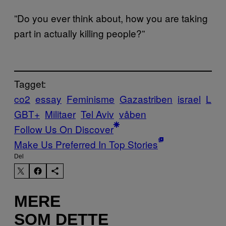
”Do you ever think about, how you are taking
part in actually killing people?”
Tagget:
co2
essay
Feminisme
Gazastriben
israel
L
GBT+
Militaer
Tel Aviv
våben
Follow Us On Discover
Make Us Preferred In Top Stories
Del
MERE
SOM DETTE