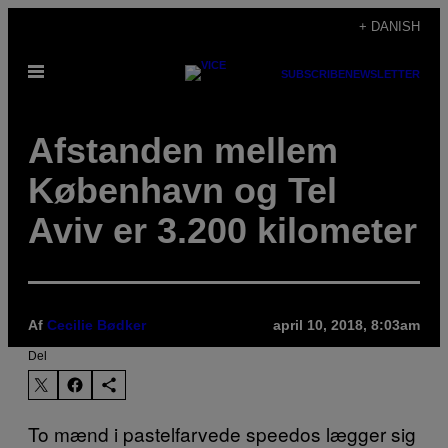
Spring
+ DANISH
til
Åbn
indhold
SUBSCRIBE
NEWSLETTER
Menu
Afstanden mellem
København og Tel
Aviv er 3.200 kilometer
Af
Cecilie Bødker
april 10, 2018, 8:03am
Del
To mænd i pastelfarvede speedos lægger sig