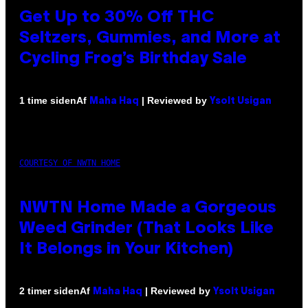
Get Up to 30% Off THC
Seltzers, Gummies, and More at
Cycling Frog’s Birthday Sale
Af
| Reviewed by
1 time siden
Maha Haq
Ysolt Usigan
COURTESY OF NWTN HOME
NWTN Home Made a Gorgeous
Weed Grinder (That Looks Like
It Belongs in Your Kitchen)
Af
| Reviewed by
2 timer siden
Maha Haq
Ysolt Usigan