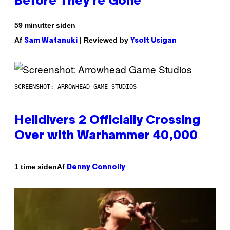
Before They’re Gone
59 minutter siden
Af
| Reviewed by
Sam Watanuki
Ysolt Usigan
SCREENSHOT: ARROWHEAD GAME STUDIOS
Helldivers 2 Officially Crossing
Over with Warhammer 40,000
Af
1 time siden
Denny Connolly