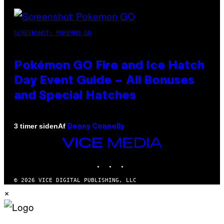
SCREENSHOT: POKEMON GO
Pokémon GO Fire and Ice Hatch
Day Event Guide – All Bonuses
and Special Hatches
Af
3 timer siden
Denny Connolly
VICE
MEDIA
INSTAGRAM
TIKTOK
YOUTUBE
© 2026 VICE DIGITAL PUBLISHING, LLC
×