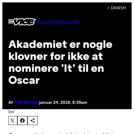
Spring
+ DANISH
til
Åbn
Subscribe
Newsletter
indhold
Menu
Akademiet er nogle
klovner for ikke at
nominere ’It’ til en
Oscar
Af
januar 24, 2018, 8:39am
Phil Witmer
Del