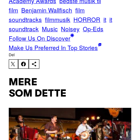
Academy Awards
bedste musik til
film
Benjamin Wallfisch
film
soundtracks
filmmusik
HORROR
it
it
soundtrack
Music
Noisey
Op-Eds
Follow Us On Discover
Make Us Preferred In Top Stories
Del
MERE
SOM DETTE