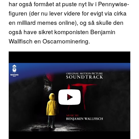
har også formået at puste nyt liv i Pennywise-
figuren (der nu lever videre for evigt via cirka
en milliard memes online), og så skulle den
også have sikret komponisten Benjamin
Wallfisch en Oscarnominering.
P
l
a
y
v
i
d
e
o