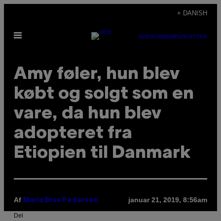
Spring
+ DANISH
til
Åbn
indhold
SUBSCRIBE
NEWSLETTER
Menu
Amy føler, hun blev
købt og solgt som en
vare, da hun blev
adopteret fra
Etiopien til Danmark
Af
januar 21, 2019, 8:56am
Maria Brus Pedersen
Del