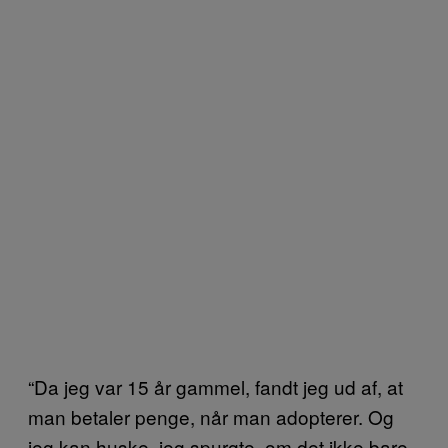
“Da jeg var 15 år gammel, fandt jeg ud af, at
man betaler penge, når man adopterer. Og
jeg kan huske, jeg spurgte, om det ikke bare