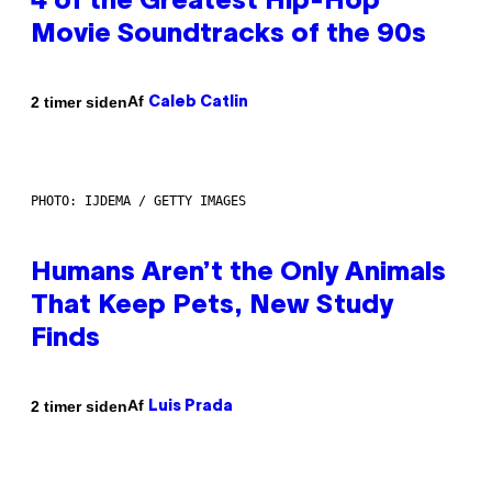
4 of the Greatest Hip-Hop
Movie Soundtracks of the 90s
Af
2 timer siden
Caleb Catlin
PHOTO: IJDEMA / GETTY IMAGES
Humans Aren’t the Only Animals
That Keep Pets, New Study
Finds
Af
2 timer siden
Luis Prada