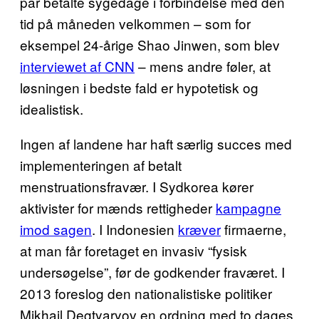
par betalte sygedage i forbindelse med den
tid på måneden velkommen – som for
eksempel 24-årige Shao Jinwen, som blev
interviewet af CNN
– mens andre føler, at
løsningen i bedste fald er hypotetisk og
idealistisk.
Ingen af landene har haft særlig succes med
implementeringen af betalt
menstruationsfravær. I Sydkorea kører
aktivister for mænds rettigheder
kampagne
imod sagen
. I Indonesien
kræver
firmaerne,
at man får foretaget en invasiv “fysisk
undersøgelse”, før de godkender fraværet. I
2013 foreslog den nationalistiske politiker
Mikhail Degtyaryov en ordning med to dages