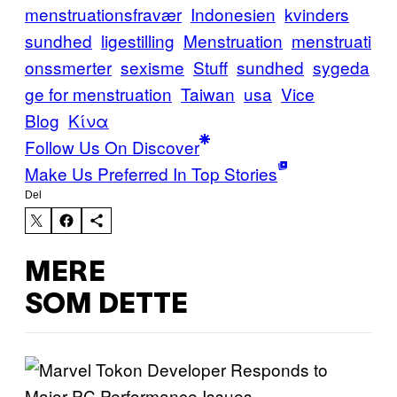
menstruationsfravær
Indonesien
kvinders
sundhed
ligestilling
Menstruation
menstruati
onssmerter
sexisme
Stuff
sundhed
sygeda
ge for menstruation
Taiwan
usa
Vice
Blog
Κίνα
Follow Us On Discover
Make Us Preferred In Top Stories
Del
MERE
SOM DETTE