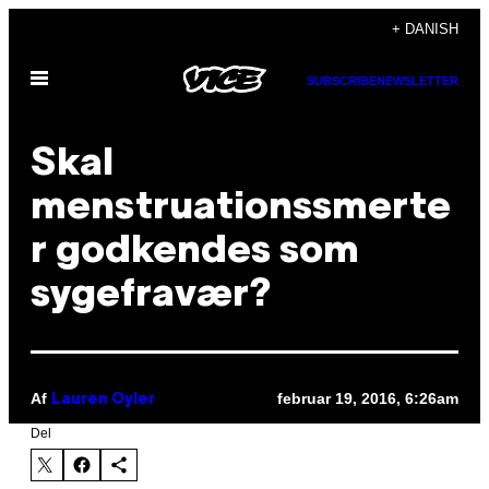
Spring
+ DANISH
til
Åbn
indhold
SUBSCRIBE
NEWSLETTER
Menu
Skal
menstruationssmerte
r godkendes som
sygefravær?
Af
februar 19, 2016, 6:26am
Lauren Oyler
Del