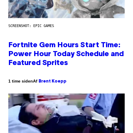
SCREENSHOT: EPIC GAMES
Fortnite Gem Hours Start Time:
Power Hour Today Schedule and
Featured Sprites
Af
1 time siden
Brent Koepp