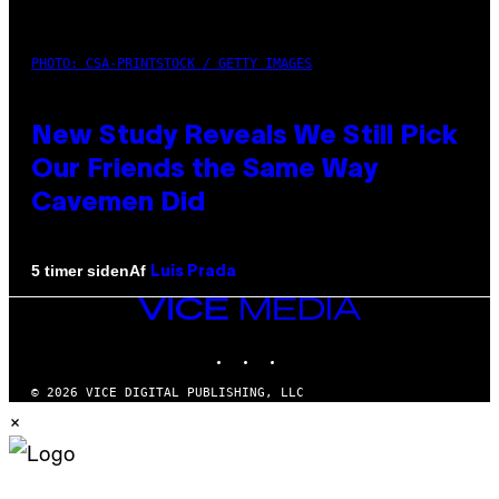
PHOTO: CSA-PRINTSTOCK / GETTY IMAGES
New Study Reveals We Still Pick
Our Friends the Same Way
Cavemen Did
Af
5 timer siden
Luis Prada
VICE
MEDIA
INSTAGRAM
TIKTOK
YOUTUBE
© 2026 VICE DIGITAL PUBLISHING, LLC
×