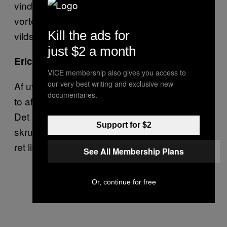
vinder en Oscar for at lægge stemme til et
vortesvin, der er bedst kendt for at prutte i
Kill the ads for
vildskab og råbe “ARGHHHH!”
just $2 a month
Eric Andre som Azizi
VICE membership also gives you access to
our very best writing and exclusive new
Af uvisse årsager har Disney valgt at omdøbe
documentaries.
to af hyænerne – Azizi plejede at hedde Ed.
Det eneste, Andre behøver at gøre her, er at
Support for $2
skrue op for sin underlige natur. De fleste er
ret ligeglade med den her hyæne.
See All Membership Plans
Or, continue for free