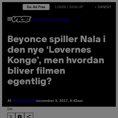
Spring
Go Ad Free
LOGIN / SIGN UP
+ DANISH
til
Åbn
Subscribe
Newsletter
indhold
Menu
Beyonce spiller Nala i
den nye ‘Løvernes
Konge’, men hvordan
bliver filmen
egentlig?
Af
november 3, 2017, 6:42am
Noisey Staff
Del