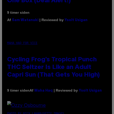
One Box (Deal Alert!)
9 timer siden
Af
| Reviewed by
Sam Watanuki
Ysolt Usigan
MAHA HAQ FOR VICE
Cycling Frog’s Tropical Punch
THC Seltzer Is Like an Adult
Capri Sun (That Gets You High)
Af
| Reviewed by
9 timer siden
Maha Haq
Ysolt Usigan
PHOTO BY NICK LAHAM/GETTY IMAGES