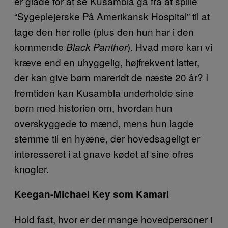
er glade for at se Kusambla gå fra at spille
“Sygeplejerske På Amerikansk Hospital” til at
tage den her rolle (plus den hun har i den
kommende
). Hvad mere kan vi
Black Panther
kræve end en uhyggelig, højfrekvent latter,
der kan give børn mareridt de næste 20 år? I
fremtiden kan Kusambla underholde sine
børn med historien om, hvordan hun
overskyggede to mænd, mens hun lagde
stemme til en hyæne, der hovedsageligt er
interesseret i at gnave kødet af sine ofres
knogler.
Keegan-Michael Key som Kamari
Hold fast, hvor er der mange hovedpersoner i