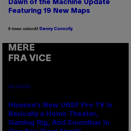
Dawn of the Machine Update
Featuring 19 New Maps
Af
9 timer siden
Denny Connolly
MERE
FRA VICE
VIA HISENSE
Hisense’s New U6SF Pro TV Is
Basically a Home Theater,
Gaming Rig, And Soundbar In