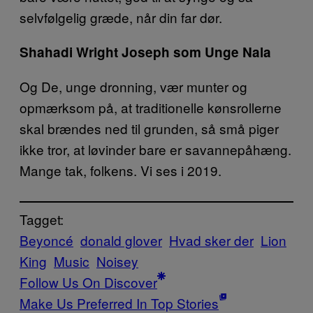
selvfølgelig græde, når din far dør.
Shahadi Wright Joseph som Unge Nala
Og De, unge dronning, vær munter og
opmærksom på, at traditionelle kønsrollerne
skal brændes ned til grunden, så små piger
ikke tror, at løvinder bare er savannepåhæng.
Mange tak, folkens. Vi ses i 2019.
Tagget:
Beyoncé
donald glover
Hvad sker der
Lion
King
Music
Noisey
Follow Us On Discover
Make Us Preferred In Top Stories