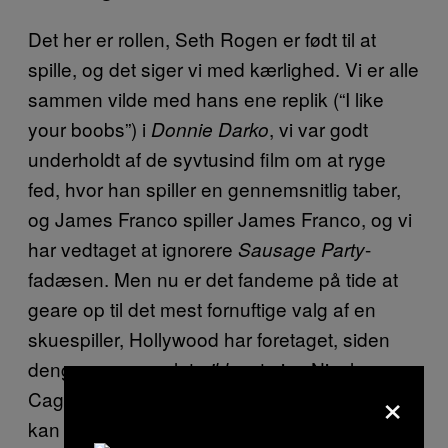
Det her er rollen, Seth Rogen er født til at
spille, og det siger vi med kærlighed. Vi er alle
sammen vilde med hans ene replik (“I like
your boobs”) i
, vi var godt
Donnie Darko
underholdt af de syvtusind film om at ryge
fed, hvor han spiller en gennemsnitlig taber,
og James Franco spiller James Franco, og vi
har vedtaget at ignorere
-
Sausage Party
fadæsen. Men nu er det fandeme på tide at
geare op til det mest fornuftige valg af en
skuespiller, Hollywood har foretaget, siden
dengang man valgte
at give Nicolas
ikke
×
Cage rollen som Aragorn i
. Vi
Ringenes Herre
kan ikke vente til 2020, når Seth Rogen