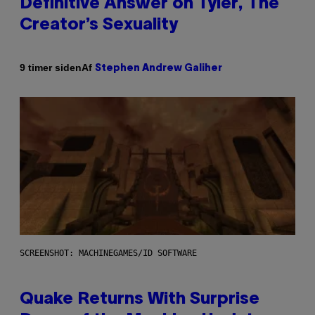
Definitive Answer on Tyler, The
Creator’s Sexuality
Af
9 timer siden
Stephen Andrew Galiher
SCREENSHOT: MACHINEGAMES/ID SOFTWARE
Quake Returns With Surprise