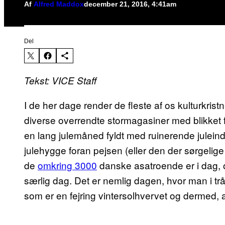
Af
Alfred Maddox
december 21, 2016, 4:41am
Del
Tekst: VICE Staff
I de her dage render de fleste af os kulturkrist
diverse overrendte stormagasiner med blikket f
en lang julemåned fyldt med ruinerende julein
julehygge foran pejsen (eller den der sørgeli
de
omkring 3000
danske asatroende er i dag,
særlig dag. Det er nemlig dagen, hvor man i tr
som er en fejring vintersolhvervet og dermed, a