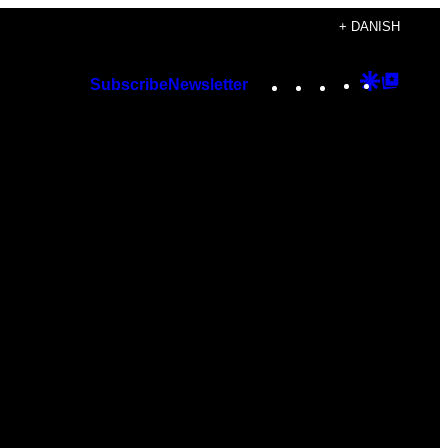
+ DANISH
Instagram
TikTok
YouTube
Google
Googl
Subscribe
Newsletter
Discover
Top
Posts