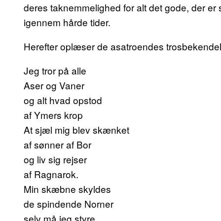
deres taknemmelighed for alt det gode, der er sk
igennem hårde tider.
Herefter oplæser de asatroendes trosbekende
Jeg tror på alle
Aser og Vaner
og alt hvad opstod
af Ymers krop
At sjæl mig blev skænket
af sønner af Bor
og liv sig rejser
af Ragnarok.
Min skæbne skyldes
de spindende Norner
selv må jeg styre