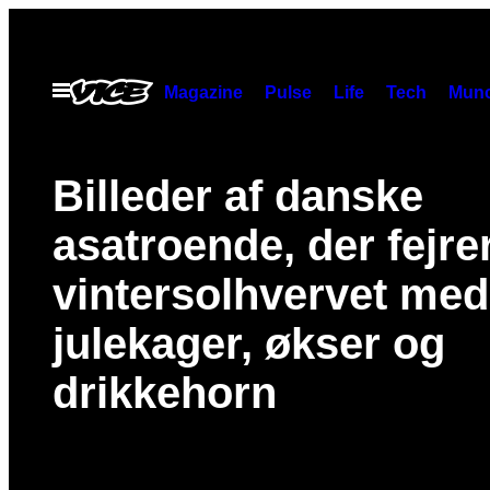
Spring
til
indhold
Åbn
Magazine
Pulse
Life
Tech
Munc
Menu
Billeder af danske
asatroende, der fejre
vintersolhvervet med
julekager, økser og
drikkehorn