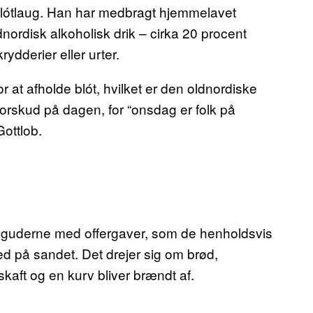
lótlaug. Han har medbragt hjemmelavet
rdisk alkoholisk drik – cirka 20 procent
rydderier eller urter.
 at afholde blót, hvilket er den oldnordiske
 forskud på dagen, for “onsdag er folk på
ottlob.
er guderne med offergaver, som de henholdsvis
ned på sandet. Det drejer sig om brød,
kaft og en kurv bliver brændt af.