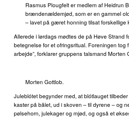
Rasmus Plougfelt er medlem af Heidrun B
brændenældemjød, som er en gammel oldno
– lavet på gæret honning tilsat forskellige k
Allerede i lørdags mødtes de på Høve Strand for
betegnelse for et ofringsritual. Foreningen tog
arbejde”, forklarer gruppens talsmand Morten G
Morten Gottlob.
Juleblótet begynder med, at blótlauget tilbed
kaster på bålet, ud i skoven – til dyrene – og 
pølsehorn, julekager og mjød, og også et økses