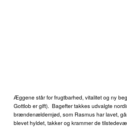
Æggene står for frugtbarhed, vitalitet og ny b
Gottlob er gift). Bagefter takkes udvalgte nor
brændenældemjød, som Rasmus har lavet, går r
blevet hyldet, takker og krammer de tilstedevæ