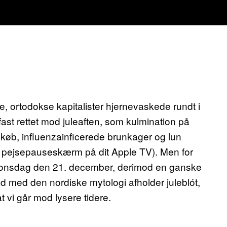
ne, ortodokse kapitalister hjernevaskede rundt i
ast rettet mod juleaften, som kulmination på
dkøb, influenzainficerede brunkager og lun
ge pejsepauseskærm på dit Apple TV). Men for
 onsdag den 21. december, derimod en ganske
åd med den nordiske mytologi afholder juleblót,
t vi går mod lysere tidere.