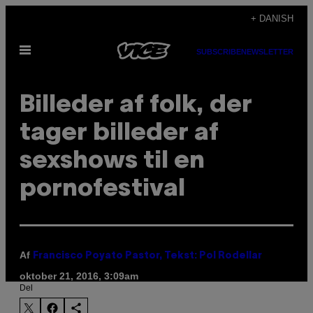
Spring
+ DANISH
til
Åbn
indhold
SUBSCRIBE
NEWSLETTER
Menu
Billeder af folk, der
tager billeder af
sexshows til en
pornofestival
Af
Francisco Poyato Pastor, Tekst: Pol Rodellar
oktober 21, 2016, 3:09am
Del