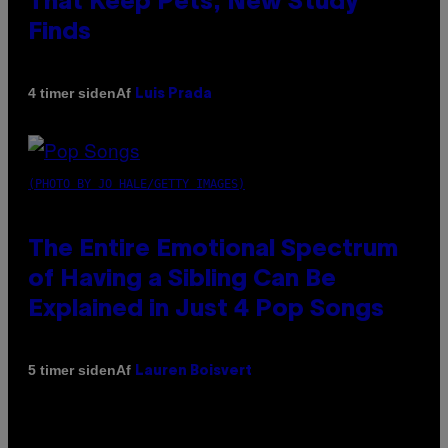
That Keep Pets, New Study
Finds
Af
4 timer siden
Luis Prada
(PHOTO BY JO HALE/GETTY IMAGES)
The Entire Emotional Spectrum
of Having a Sibling Can Be
Explained in Just 4 Pop Songs
Af
5 timer siden
Lauren Boisvert