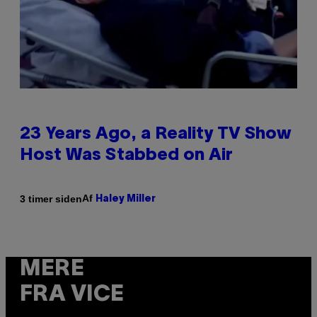
23 Years Ago, a Reality TV Show
Host Was Stabbed on Air
Af
3 timer siden
Haley Miller
MERE
FRA VICE