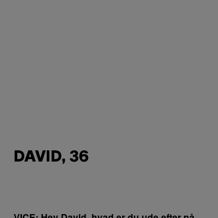
DAVID, 36
VICE: Hey David, hvad er du ude efter på