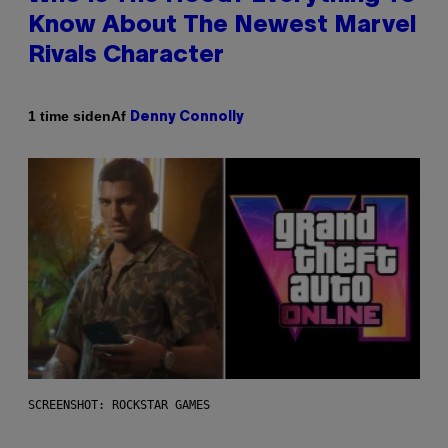
Know About The Newest Marvel
Rivals Character
Af
1 time siden
Denny Connolly
SCREENSHOT: ROCKSTAR GAMES