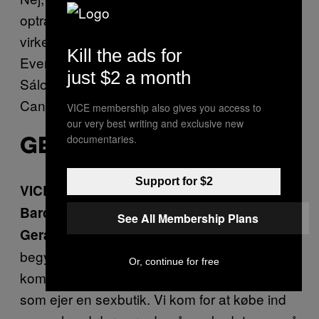
optrædenerne. Der er en performer, jeg
virkelig godt kan lide – han hedder Brent
Kill the ads for
Everett. Jeg tror nu ikke, han kommer til
just $2 a month
Sálon Erótico de Barcelona, for han er fra
Canada. Det er nok lidt besværligt.
VICE membership also gives you access to
our very best writing and exclusive new
documentaries.
GERARDO, 61 ÅR
Support for $2
VICE: Er du stamgæst på Sálon Erótico de
Barcelona?
See All Membership Plans
Ja, jeg har været med, siden det
Ge
rardo:
begyndte for mange år siden. Jeg plejede at
Or, continue for free
komme for sjov sammen med nogle venner,
som ejer en sexbutik. Vi kom for at købe ind