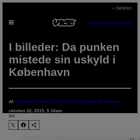
Spring
+ DANISH
til
Åbn
indhold
SUBSCRIBE
NEWSLETTER
Menu
I billeder: Da punken
mistede sin uskyld i
København
Af
Andreas Digens, billeder af Ole Dreyer Wogensen
oktober 22, 2015, 5:16am
Del