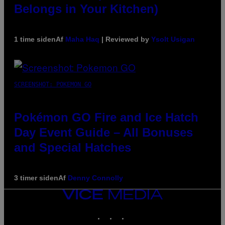
Belongs in Your Kitchen)
1 time siden
Af
Maha Haq
| Reviewed by
Ysolt Usigan
SCREENSHOT: POKEMON GO
Pokémon GO Fire and Ice Hatch
Day Event Guide – All Bonuses
and Special Hatches
3 timer siden
Af
Denny Connolly
VICE
MEDIA
INSTAGRAM
TIKTOK
YOUTUBE