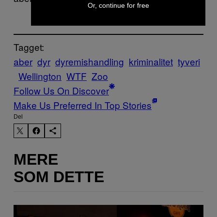
Or, continue for free
Tagget:
aber
dyr
dyremishandling
kriminalitet
tyveri
Wellington
WTF
Zoo
Follow Us On Discover
Make Us Preferred In Top Stories
Del
MERE
SOM DETTE