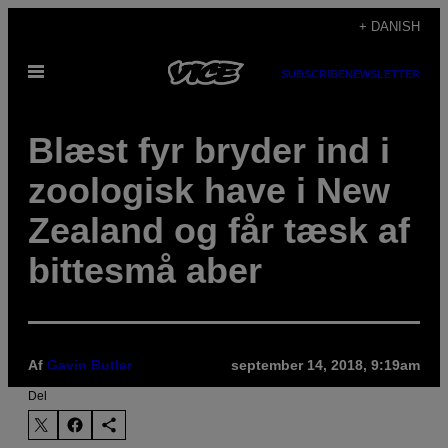
Spring
+ DANISH
til
Åbn
indhold
SUBSCRIBE
NEWSLETTER
Menu
Blæst fyr bryder ind i
zoologisk have i New
Zealand og får tæsk af
bittesmå aber
Af
Gavin Butler
september 14, 2018, 9:19am
Del