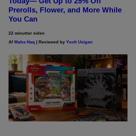
Today— Get Up to 25% Off
Prerolls, Flower, and More While
You Can
22 minutter siden
Af
Maha Haq
| Reviewed by
Ysolt Usigan