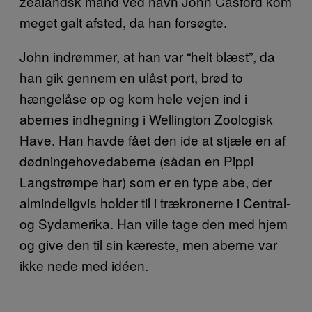
zealandsk mand ved navn John Casford kom
meget galt afsted, da han forsøgte.
John indrømmer, at han var “helt blæst”, da
han gik gennem en ulåst port, brød to
hængelåse op og kom hele vejen ind i
abernes indhegning i Wellington Zoologisk
Have. Han havde fået den ide at stjæle en af
dødningehovedaberne (sådan en Pippi
Langstrømpe har) som er en type abe, der
almindeligvis holder til i trækronerne i Central-
og Sydamerika. Han ville tage den med hjem
og give den til sin kæreste, men aberne var
ikke nede med idéen.