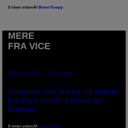
5 timer siden
Af
Brent Koepp
MERE
FRA VICE
PHOTO: CSA IMAGES / GETTY IMAGES
Scientists Just Traced the Human
Eye Back to a Tiny One-Eyed
Creature
6 timer siden
Af
Luis Prada