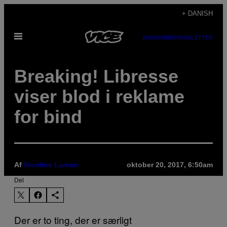
Spring
+ DANISH
til
Åbn
indhold
SUBSCRIBE
NEWSLETTER
Menu
Breaking! Libresse
viser blod i reklame
for bind
Af
Nicoline Larsen
oktober 20, 2017, 6:50am
Del
Der er to ting, der er særligt