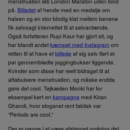
menstruation løb London Maraton uden bind
på.
Billedet
af hende med en medalje om
halsen og en stor blodig klat mellem benene
fik selvsagt internettet til at selvantænde.
Også forfatteren Rupi Kaur har gjort sit, og
har blandt andet
kæmpet med Instagram
om
retten til at have et
billede
af sig selv iført et
par gennemblødte joggingbukser liggende.
Kvinder som disse har reelt bidraget til at
aftabuisere menstruation, og måske endda
gøre det cool. Tøjkæden Monki har for
eksempel kørt en
kampagne
med Kiran
Ghandi, hvor sloganet rent faktisk var
“Periods are cool.”
Der er penge i at være afslappet omkring det