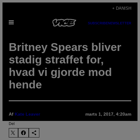
Spring
+ DANISH
til
Åbn
indhold
SUBSCRIBE
NEWSLETTER
Menu
Britney Spears bliver
stadig straffet for,
hvad vi gjorde mod
hende
Af
Kate Leaver
marts 1, 2017, 4:20am
Del