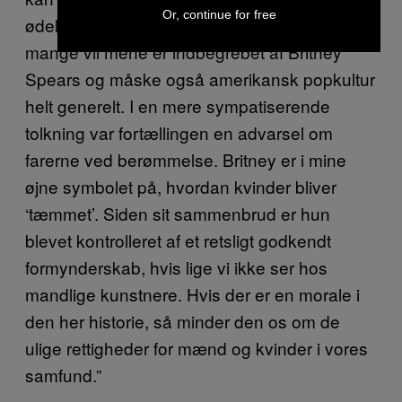
Or, continue for free
ødelæggelsen af det kunstige – noget, som
mange vil mene er indbegrebet af Britney
Spears og måske også amerikansk popkultur
helt generelt. I en mere sympatiserende
tolkning var fortællingen en advarsel om
farerne ved berømmelse. Britney er i mine
øjne symbolet på, hvordan kvinder bliver
‘tæmmet’. Siden sit sammenbrud er hun
blevet kontrolleret af et retsligt godkendt
formynderskab, hvis lige vi ikke ser hos
mandlige kunstnere. Hvis der er en morale i
den her historie, så minder den os om de
ulige rettigheder for mænd og kvinder i vores
samfund.”