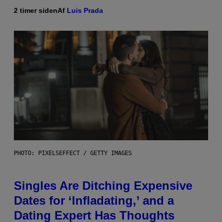
2 timer siden
Af
Luis Prada
PHOTO: PIXELSEFFECT / GETTY IMAGES
Singles Are Ditching Expensive
Dates for ‘Infladating,’ and a
Dating Expert Has Thoughts