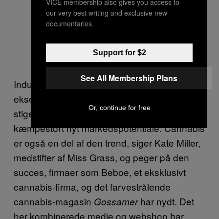
VICE membership also gives you access to
our very best writing and exclusive new
documentaries.
Support for $2
See All Membership Plans
Industrier rettet mod kvinder som for
eksempel skønhed, sundhed og
wellness
Or, continue for free
stiger markant i popularitet og åbner for et
kæmpestort nyt markedspotentiale. Cannabis
er også en del af den trend, siger Kate Miller,
medstifter af Miss Grass, og peger på den
succes, firmaer som Beboe, et eksklusivt
cannabis-firma, og det farvestrålende
cannabis-magasin
har nydt. Det
Gossamer
her kombinerede medie og webshop har