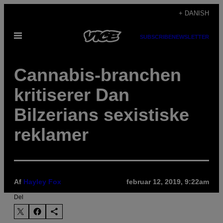
Spring
+ DANISH
til
Åbn
indhold
SUBSCRIBE
NEWSLETTER
Menu
Cannabis-branchen
kritiserer Dan
Bilzerians sexistiske
reklamer
Af
Hayley Fox
februar 12, 2019, 9:22am
Del