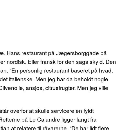
læ. Hans restaurant på Jægersborggade på
ler nordisk. Eller fransk for den sags skyld. Den
istian. “En personlig restaurant baseret på hvad,
på det italienske. Men jeg har da beholdt nogle
livenolie, ansjos, citrusfrugter. Men jeg ville
tår overfor at skulle servicere en fyldt
Retterne på Le Calandre ligger langt fra
 at relatere til råvarerne. “De har lidt flere