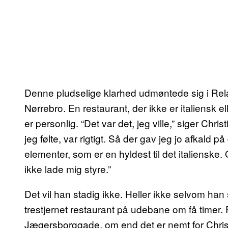
Denne pludselige klarhed udmøntede sig i Re
Nørrebro. En restaurant, der ikke er italiensk el
er personlig. “Det var det, jeg ville,” siger Chr
jeg følte, var rigtigt. Så der gav jeg jo afkald 
elementer, som er en hyldest til det italienske. O
ikke lade mig styre.”
Det vil han stadig ikke. Heller ikke selvom han s
trestjernet restaurant på udebane om få timer. 
Jægersborggade, om end det er nemt for Christian