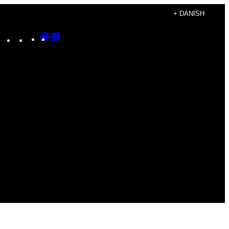
+ DANISH
Instagram
TikTok
YouTube
Google
Google
Discover
Top
Posts