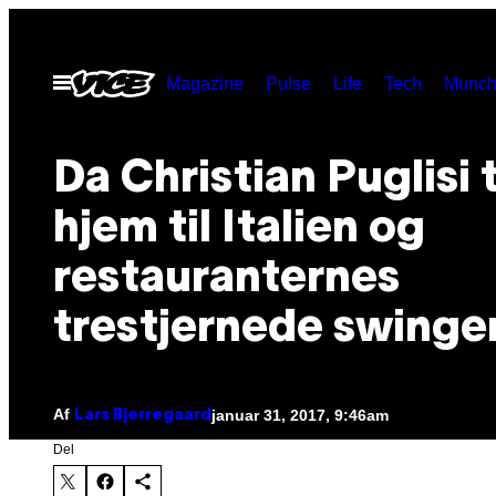
Spring
til
Åbn
Magazine
Pulse
Life
Tech
Munch
indhold
Menu
Da Christian Puglisi 
hjem til Italien og
restauranternes
trestjernede swinge
Af
januar 31, 2017, 9:46am
Lars Bjerregaard
Del