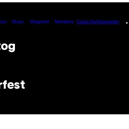
ies
Music
Waypoint
Members
Subscribe
Newsletter
tog
rfest