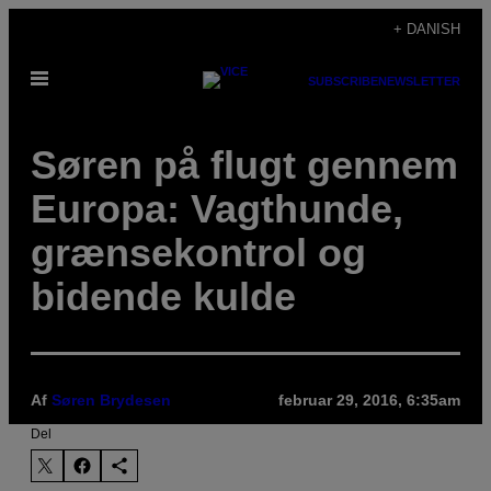
Spring
+ DANISH
til
Åbn
indhold
SUBSCRIBE
NEWSLETTER
Menu
Søren på flugt gennem
Europa: Vagthunde,
grænsekontrol og
bidende kulde
Af
Søren Brydesen
februar 29, 2016, 6:35am
Del