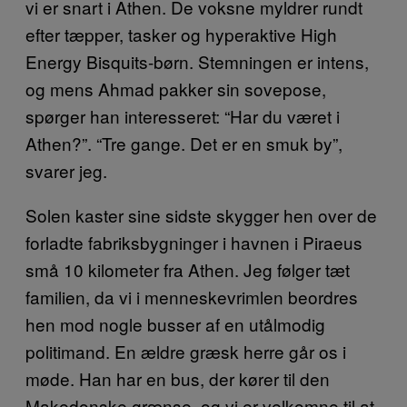
vi er snart i Athen. De voksne myldrer rundt
efter tæpper, tasker og hyperaktive High
Energy Bisquits-børn. Stemningen er intens,
og mens Ahmad pakker sin sovepose,
spørger han interesseret: “Har du været i
Athen?”. “Tre gange. Det er en smuk by”,
svarer jeg.
Solen kaster sine sidste skygger hen over de
forladte fabriksbygninger i havnen i Piraeus
små 10 kilometer fra Athen. Jeg følger tæt
familien, da vi i menneskevrimlen beordres
hen mod nogle busser af en utålmodig
politimand. En ældre græsk herre går os i
møde. Han har en bus, der kører til den
Makedonske grænse, og vi er velkomne til at