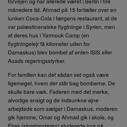
forvejen og har allerede været i Berlin i fire
måneders tid. Ahmad på 15 fortæller over en
lunken Coca-Cola i færgens restaurant, at de
var palæstinensiske flygtninge i Syrien, men
at deres hus i Yarmouk Camp (en
flygtningelejr få kilometer uden for
Damaskus) blev bombet af enten ISIS eller
Asads regeringsstyrker.
For familien kan det sådan set også være
ligemeget, hvem der står bag bomberne. De
skulle bare væk. Faderen med det mørke,
alvorlige ansigt og de indsunkne øjne
arbejdede som sælger i Damaskus, moderen
gik hjemme, Omar og Ahmad gik i skole, og
Firas (storebroderen) studerede jura på