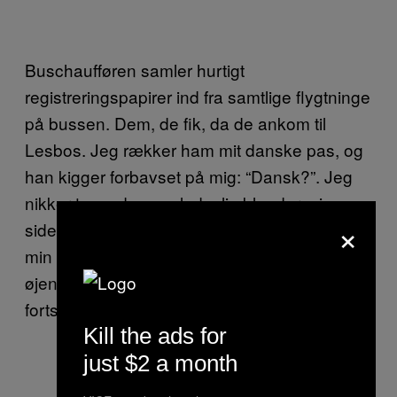
Buschaufføren samler hurtigt
registreringspapirer ind fra samtlige flygtninge
på bussen. Dem, de fik, da de ankom til
Lesbos. Jeg rækker ham mit danske pas, og
han kigger forbavset på mig: “Dansk?”. Jeg
nikker tøvende, og pludselig blander min
×
sidemand, Ahmad, sig: “Han rejser med os,
min familie, det er OK.” Buschaufføren løfter
øjenbrynene uden større interesse for mig og
fortsætter sin kontrol.
Kill the ads for
just $2 a month
Bussen er så tilrøget, at børnene