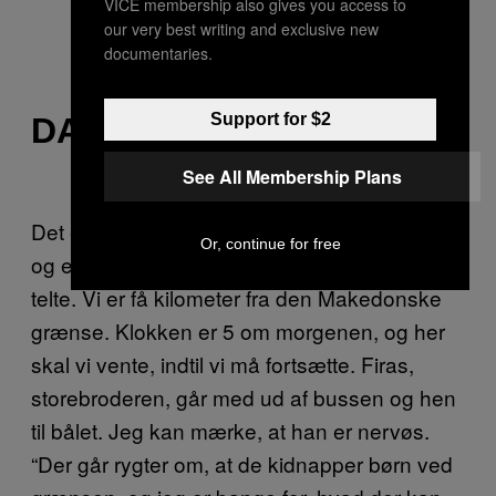
VICE membership also gives you access to
hoster og hakker, idet landskabet
our very best writing and exclusive new
documentaries.
glider forbi.
Support for $2
DAG 7
See All Membership Plans
Det er bidende koldt, måske minus 5 grader,
Or, continue for free
og et bål brænder henne ved nogle hvide FN-
telte. Vi er få kilometer fra den Makedonske
grænse. Klokken er 5 om morgenen, og her
skal vi vente, indtil vi må fortsætte. Firas,
storebroderen, går med ud af bussen og hen
til bålet. Jeg kan mærke, at han er nervøs.
“Der går rygter om, at de kidnapper børn ved