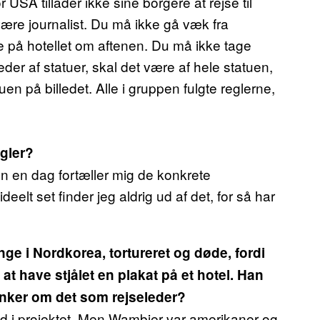
 USA tillader ikke sine borgere at rejse til
være journalist. Du må ikke gå væk fra
e på hotellet om aftenen. Du må ikke tage
leder af statuer, skal det være af hele statuen,
en på billedet. Alle i gruppen fulgte reglerne,
gler?
en en dag fortæller mig de konkrete
eelt set finder jeg aldrig ud af det, for så har
ange i Nordkorea, tortureret og døde, fordi
at have stjålet en plakat på et hotel. Han
anker om det som rejseleder?
d i projektet. Men Wambier var amerikaner og