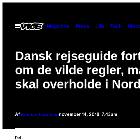
Spring
til
indhold
Åbn
Magazine
Pulse
Life
Tech
Munc
Menu
Dansk rejseguide for
om de vilde regler, 
skal overholde i Nor
Kristian Lauritzen
november 14, 2018, 7:43am
Af
Del