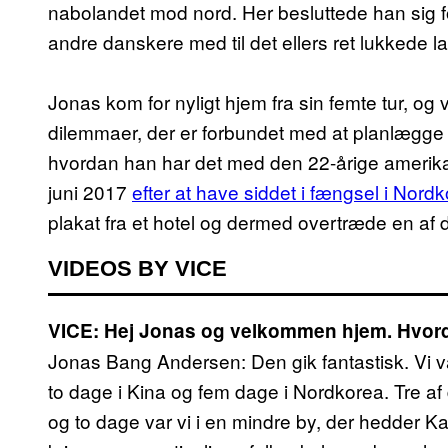
nabolandet mod nord. Her besluttede han sig for
andre danskere med til det ellers ret lukkede l
Jonas kom for nyligt hjem fra sin femte tur, og v
dilemmaer, der er forbundet med at planlægge re
hvordan han har det med den 22-årige amerik
juni 2017
efter at have siddet i fængsel i Nor
plakat fra et hotel og dermed overtræde en af d
VIDEOS BY VICE
VICE: Hej Jonas og velkommen hjem. Hvor
Jonas Bang Andersen: Den gik fantastisk. Vi va
to dage i Kina og fem dage i Nordkorea. Tre a
og to dage var vi i en mindre by, der hedder K