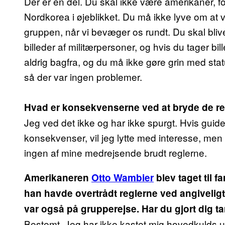
Der er en del. Du skal ikke være amerikaner, for
Nordkorea i øjeblikket. Du må ikke lyve om at 
gruppen, når vi bevæger os rundt. Du skal bliv
billeder af militærpersoner, og hvis du tager bil
aldrig bagfra, og du må ikke gøre grin med statu
så der var ingen problemer.
Hvad er konsekvenserne ved at bryde de re
Jeg ved det ikke og har ikke spurgt. Hvis guid
konsekvenser, vil jeg lytte med interesse, men id
ingen af mine medrejsende brudt reglerne.
Amerikaneren
Otto Wambier
blev taget til f
han havde overtrådt reglerne ved angiveligt 
var også på grupperejse. Har du gjort dig t
Bestemt. Jeg har ikke kastet mig hovedkulds u