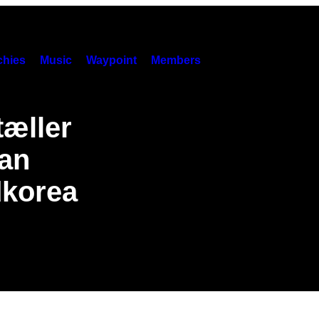
hies
Music
Waypoint
Members
tæller
man
dkorea