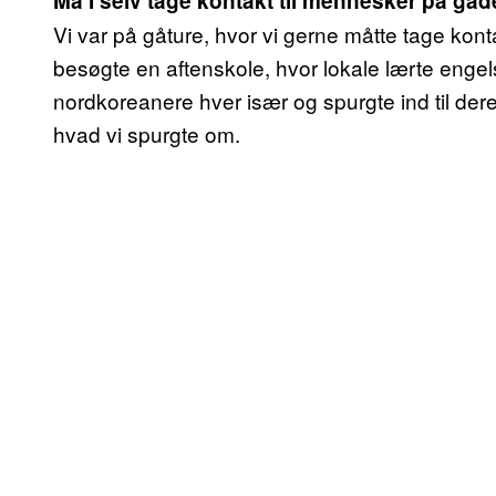
Må I selv tage kontakt til mennesker på ga
Vi var på gåture, hvor vi gerne måtte tage kont
besøgte en aftenskole, hvor lokale lærte engels
nordkoreanere hver især og spurgte ind til der
hvad vi spurgte om.