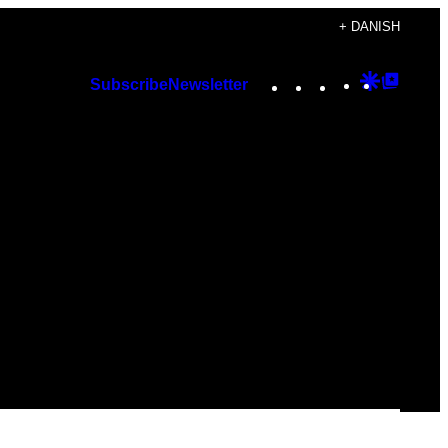
+ DANISH
Instagram
TikTok
YouTube
Google
Googl
Subscribe
Newsletter
Discover
Top
Posts