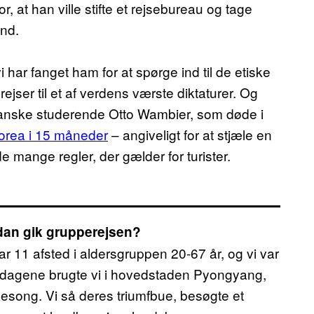
, at han ville stifte et rejsebureau og tage
and.
i har fanget ham for at spørge ind til de etiske
jser til et af verdens værste diktaturer. Og
anske studerende Otto Wambier, som døde i
dkorea i 15 måneder
– angiveligt for at stjæle en
e mange regler, der gælder for turister.
dan gik grupperejsen?
r 11 afsted i aldersgruppen 20-67 år, og vi var
f dagene brugte vi i hovedstaden Pyongyang,
aesong. Vi så deres triumfbue, besøgte et