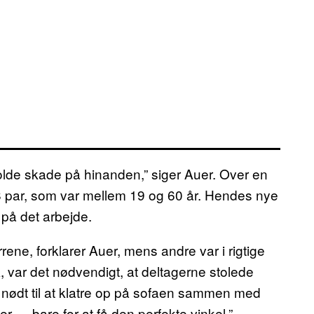
rvolde skade på hinanden,” siger Auer. Over en
18 par, som var mellem 19 og 60 år. Hendes nye
på det arbejde.
ne, forklarer Auer, mens andre var i rigtige
k, var det nødvendigt, at deltagerne stolede
eg nødt til at klatre op på sofaen sammen med
r — bare for at få den perfekte vinkel,”