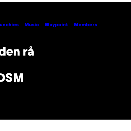
unchies
Music
Waypoint
Members
 den rå
 BDSM