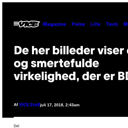
Spring
til
indhold
Åbn
Magazine
Pulse
Life
Tech
M
Menu
De her billeder viser
og smertefulde
virkelighed, der er
Af
juli 17, 2018, 2:43am
VICE Staff
Del