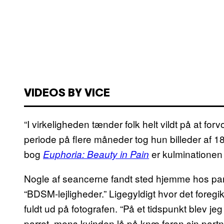
VIDEOS BY VICE
“I virkeligheden tænder folk helt vildt på at fo
periode på flere måneder tog hun billeder af 
bog
er kulminationen 
Euphoria: Beauty in Pain
Nogle af seancerne fandt sted hjemme hos parre
“BDSM-lejligheder.” Ligegyldigt hvor det foregi
fuldt ud på fotografen. “På et tidspunkt blev j
parret, mens kvinden lå på knæ foran sin partne