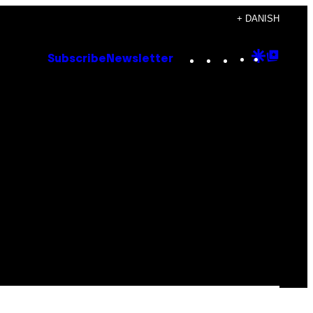
+ DANISH
Instagram
TikTok
YouTube
Google
Goog
Subscribe
Newsletter
Discove
Top
Posts