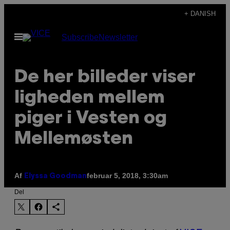
Spring
+ DANISH
til
Åbn
Subscribe
Newsletter
indhold
Menu
De her billeder viser
ligheden mellem
piger i Vesten og
Mellemøsten
Af
februar 5, 2018, 3:30am
Elyssa Goodman
Del