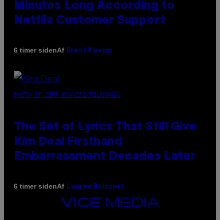
Minutes Long According to
Netflix Customer Support
Af
6 timer siden
Brent Koepp
PHOTO BY JEFF KRAVITZ/FILMMAGIC
The Set of Lyrics That Still Give
Kim Deal Firsthand
Embarrassment Decades Later
Af
6 timer siden
Lauren Boisvert
VICE
MEDIA
INSTAGRAM
TIKTOK
YOUTUBE