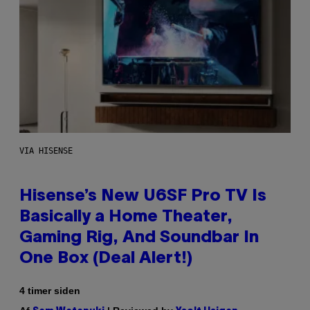
VIA HISENSE
Hisense’s New U6SF Pro TV Is
Basically a Home Theater,
Gaming Rig, And Soundbar In
One Box (Deal Alert!)
4 timer siden