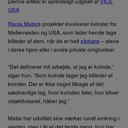
VICE
Denne artikel er oprindeligt udgivet af
USA
Rania Matar
s projekter involverer kvinder fra
Mellemøsten og USA, som lader hende tage
billeder af dem, når de er helt
sårbare
– alene
i deres hjem eller i andre private omgivelser.
“Det definerer mit arbejde, at jeg er kvinde,”
siger hun. “Som kvinde tager jeg billeder af
kvinder. Der er ikke noget tilbage af det
sædvanlige lag, hvor kvinden føler, hun bliver
objektiviseret, håber jeg.”
Matar har udstillet sine værker rundt omkring i
verden, men i år er det første gang, hun har