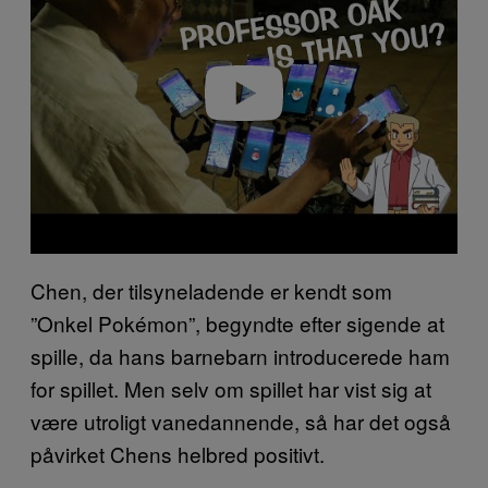
v
i
d
e
o
Chen, der tilsyneladende er kendt som
”Onkel Pokémon”, begyndte efter sigende at
spille, da hans barnebarn introducerede ham
for spillet. Men selv om spillet har vist sig at
være utroligt vanedannende, så har det også
påvirket Chens helbred positivt.