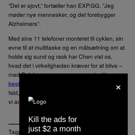
”Det er sjovt,” fortæller han EXP.GG. ”Jeg
møder nye mennesker, og det forebygger
Alzheimers”.
Med sine 11 telefoner monteret til cyklen, sin
evne til at multitaske og en målsætning om at
holde sig sund og rask har Chen vist os,
hvad det i virkeligheden kræver for at blive –
med Pokémon-sangens egne ord –
”the very
×
best, like no one ever was”.
Vi håber i hvert
fald, at det lykkes ham at fange dem alle, så
vi andre ikke
falder i flere vandhuller
.
Kill the ads for
just $2 a month
Tagget: