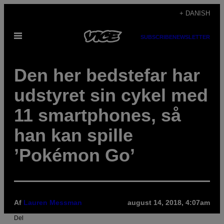
Spring
+ DANISH
til
Åbn
indhold
SUBSCRIBE
NEWSLETTER
Menu
Den her bedstefar har
udstyret sin cykel med
11 smartphones, så
han kan spille
’Pokémon Go’
Af
Lauren Messman
august 14, 2018, 4:07am
Del