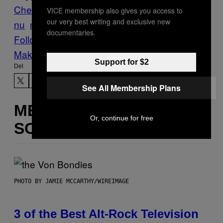
Chen San-yuan​
Det sker lige
VICE membership also gives you access to
our very best writing and exclusive new
nu
mobil
Pokemon Go
spil
Taiwan
documentaries.
Follow Us On Discover
Make Us Preferred In Top Stories
Support for $2
Del
See All Membership Plans
MERE
Or, continue for free
SOM DETTE
PHOTO BY JAMIE MCCARTHY/WIREIMAGE
3 of the Best Alt-Rock Television