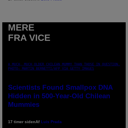
MERE
FRA VICE
A MUCH, MUCH OLDER CHILEAN MUMMY THAN THOSE IN QUESTION.
PHOTO: MARTIN BERNETTI/AFP VIA GETTY IMAGES
Scientists Found Smallpox DNA
Hidden in 500-Year-Old Chilean
Mummies
17 timer siden
Af
Luis Prada