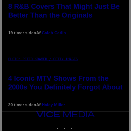
8 R&B Covers That Might Just Be
Better Than the Originals
19 timer siden
Af
Caleb Catlin
PHOTO: PETER KRAMER / GETTY IMAGES
4 Iconic MTV Shows From the
2000s You Definitely Forgot About
20 timer siden
Af
Haley Miller
VICE
MEDIA
INSTAGRAM
TIKTOK
YOUTUBE