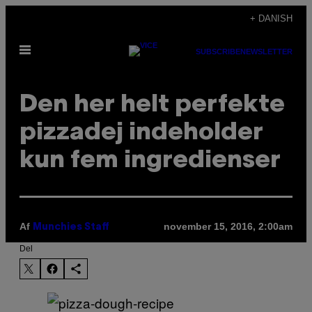
Spring
+ DANISH
til
Åbn
indhold
SUBSCRIBE
NEWSLETTER
Menu
Den her helt perfekte
pizzadej indeholder
kun fem ingredienser
Af
november 15, 2016, 2:00am
Munchies Staff
Del