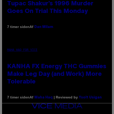
Tupac Shakur’s 1996 Murder
Goes On Trial This Monday
Af
7 timer siden
Dan Milam
MAHA HAQ FOR VICE
KANHA FX Energy THC Gummies
Make Leg Day (and Work) More
Tolerable
Af
| Reviewed by
7 timer siden
Maha Haq
Ysolt Usigan
VICE
MEDIA