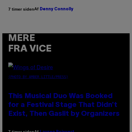
Af
7 timer siden
Denny Connolly
MERE
FRA VICE
(PHOTO BY AMBER LITTLE/PRESS)
This Musical Duo Was Booked
for a Festival Stage That Didn’t
Exist, Then Gaslit by Organizers
Af
7 timer siden