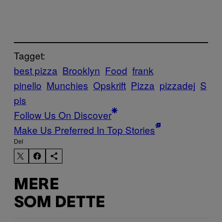
Tagget:
best pizza
Brooklyn
Food
frank
pinello
Munchies
Opskrift
Pizza
pizzadej
S
pis
Follow Us On Discover
Make Us Preferred In Top Stories
Del
MERE
SOM DETTE