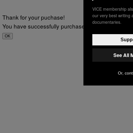
VICE membership also
our very best writing
Thank for your puchase!
documentaries.
You have successfully purchased.
OK
Suppo
See All 
Or, cont