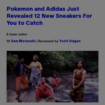
Pokemon and Adidas Just
Revealed 12 New Sneakers For
You to Catch
6 timer siden
Af
| Reviewed by
Sam Watanuki
Ysolt Usigan