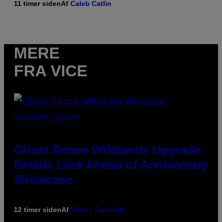
11 timer siden
Af
Caleb Catlin
MERE
FRA VICE
SCREENSHOT: UBISOFT
Ghost Recon Wildlands Upgrade
Details Leak Ahead of Anniversary
Showcase
12 timer siden
Af
Denny Connolly