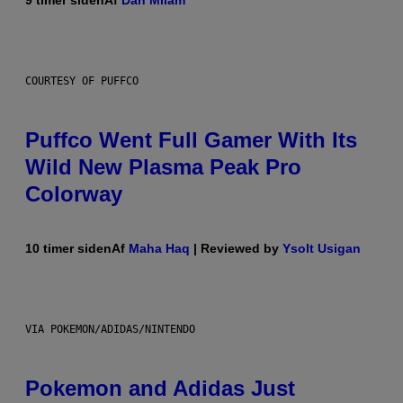
9 timer siden
Af
Dan Milam
COURTESY OF PUFFCO
Puffco Went Full Gamer With Its
Wild New Plasma Peak Pro
Colorway
10 timer siden
Af
Maha Haq
| Reviewed by
Ysolt Usigan
VIA POKEMON/ADIDAS/NINTENDO
Pokemon and Adidas Just