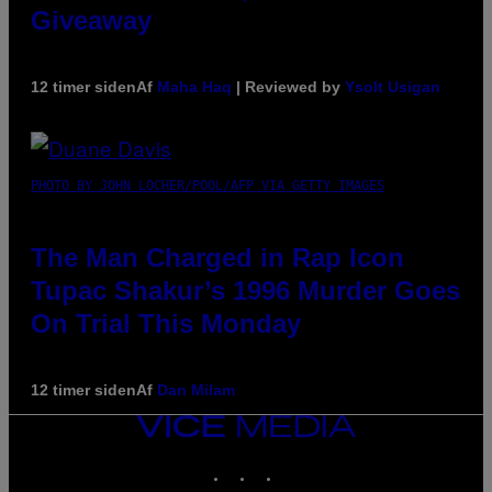
Giveaway
12 timer siden
Af
Maha Haq
| Reviewed by
Ysolt Usigan
PHOTO BY JOHN LOCHER/POOL/AFP VIA GETTY IMAGES
The Man Charged in Rap Icon
Tupac Shakur’s 1996 Murder Goes
On Trial This Monday
12 timer siden
Af
Dan Milam
VICE
MEDIA
INSTAGRAM
TIKTOK
YOUTUBE