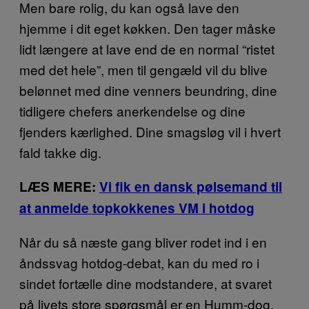
Men bare rolig, du kan også lave den
hjemme i dit eget køkken. Den tager måske
lidt længere at lave end de en normal “ristet
med det hele”, men til gengæld vil du blive
belønnet med dine venners beundring, dine
tidligere chefers anerkendelse og dine
fjenders kærlighed. Dine smagsløg vil i hvert
fald takke dig.
LÆS MERE:
Vi fik en dansk pølsemand til
at anmelde topkokkenes VM i hotdog
Når du så næste gang bliver rodet ind i en
åndssvag hotdog-debat, kan du med ro i
sindet fortælle dine modstandere, at svaret
på livets store spørgsmål er en Humm-dog.