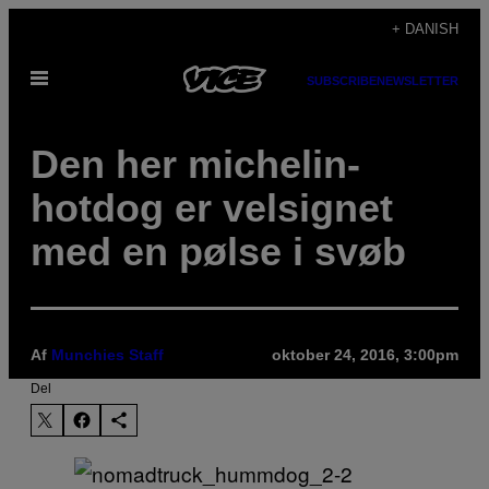
Spring
+ DANISH
til
Åbn
indhold
SUBSCRIBE
NEWSLETTER
Menu
Den her michelin-
hotdog er velsignet
med en pølse i svøb
Af
Munchies Staff
oktober 24, 2016, 3:00pm
Del