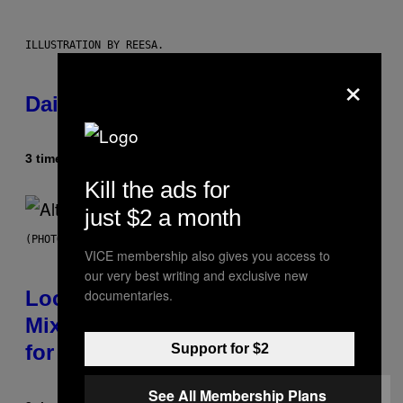
ILLUSTRATION BY REESA.
×
Daily Horoscope: August 6, 2026
3 timer siden
Af
Ashley Fike
Kill the ads for
just $2 a month
(PHOTO BY MICK HUTSON/REDFERNS)
VICE membership also gives you access to
our very best writing and exclusive new
documentaries.
Looking For the Perfect Alt-Rock
Mixtape for Your Boo? I Made It
for You Already
Support for $2
See All Membership Plans