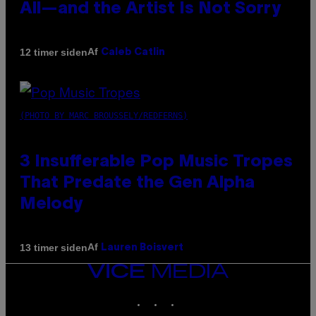
All—and the Artist Is Not Sorry
Af
12 timer siden
Caleb Catlin
(PHOTO BY MARC BROUSSELY/REDFERNS)
3 Insufferable Pop Music Tropes
That Predate the Gen Alpha
Melody
Af
13 timer siden
Lauren Boisvert
VICE
MEDIA
INSTAGRAM
TIKTOK
YOUTUBE