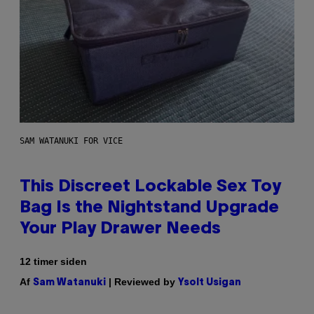
SAM WATANUKI FOR VICE
This Discreet Lockable Sex Toy
Bag Is the Nightstand Upgrade
Your Play Drawer Needs
12 timer siden
Af
| Reviewed by
Sam Watanuki
Ysolt Usigan