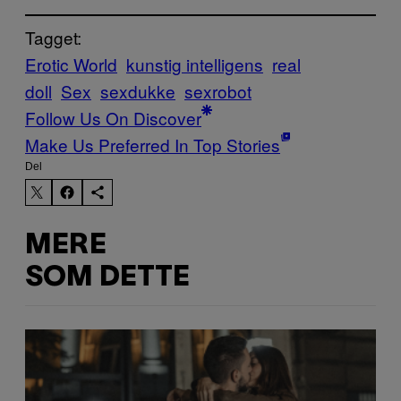
Tagget:
Erotic World
kunstig intelligens
real
doll
Sex
sexdukke
sexrobot
Follow Us On Discover
Make Us Preferred In Top Stories
Del
MERE
SOM DETTE