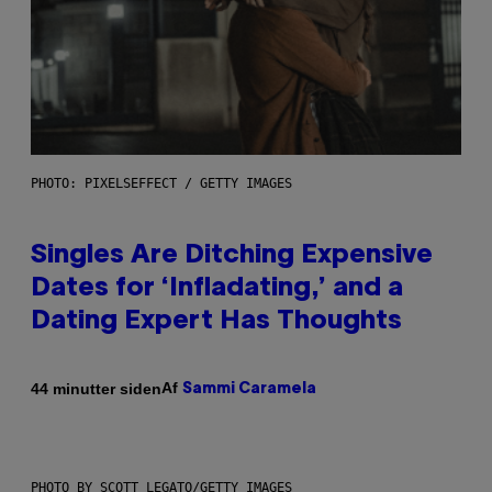
PHOTO: PIXELSEFFECT / GETTY IMAGES
Singles Are Ditching Expensive
Dates for ‘Infladating,’ and a
Dating Expert Has Thoughts
Af
44 minutter siden
Sammi Caramela
PHOTO BY SCOTT LEGATO/GETTY IMAGES