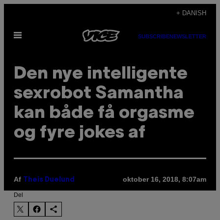
Spring
+ DANISH
til
Åbn
indhold
SUBSCRIBE
NEWSLETTER
Menu
Den nye intelligente
sexrobot Samantha
kan både få orgasme
og fyre jokes af
Af
oktober 16, 2018, 8:07am
Theis Duelund
Del