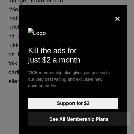
“Men vi samarbejder med flere offentlige
×
institutioner for for eksempel
udviklingshæmmede, og vores koncept om at
nå ud til handicappede brugere har ligesom
lukket røven på de fleste, der gjorde grin med
Kill the ads for
os. Det er jo det samme som at gøre grin med
just $2 a month
folk, som har svære handicap. Så vi får ikke
dårlig omtale længere, hverken for størrelsen
VICE membership also gives you access to
our very best writing and exclusive new
eller noget”.
documentaries.
Support for $2
See All Membership Plans