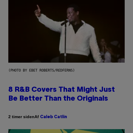
(PHOTO BY EBET ROBERTS/REDFERNS)
8 R&B Covers That Might Just
Be Better Than the Originals
Af
2 timer siden
Caleb Catlin