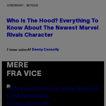
SCREENSHOT: NETEASE
Who Is The Hood? Everything To
Know About The Newest Marvel
Rivals Character
Af
7 timer siden
Denny Connolly
MERE
FRA VICE
SCREENSHOT: ROCKSTAR GAMES