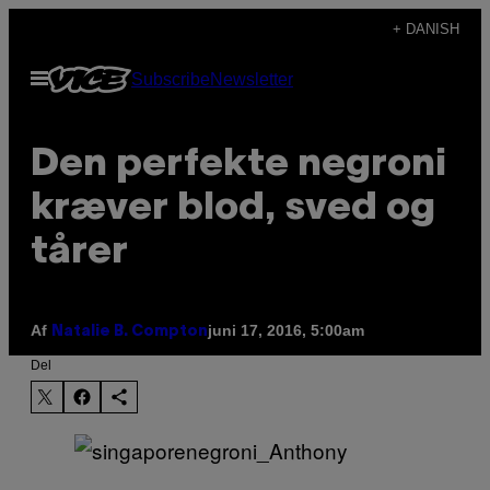
Spring
+ DANISH
til
Åbn
Subscribe
Newsletter
indhold
Menu
Den perfekte negroni
kræver blod, sved og
tårer
Af
juni 17, 2016, 5:00am
Natalie B. Compton
Del