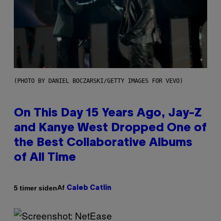
(PHOTO BY DANIEL BOCZARSKI/GETTY IMAGES FOR VEVO)
On This Day 15 Years Ago, Jay-Z
and Kanye West Dropped One of
the Best Collaborative Albums
of All Time
Af
5 timer siden
Caleb Catlin