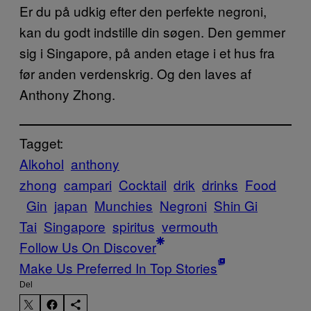
Er du på udkig efter den perfekte negroni,
kan du godt indstille din søgen. Den gemmer
sig i Singapore, på anden etage i et hus fra
før anden verdenskrig. Og den laves af
Anthony Zhong.
Tagget:
Alkohol
anthony
zhong
campari
Cocktail
drik
drinks
Food
Gin
japan
Munchies
Negroni
Shin Gi
Tai
Singapore
spiritus
vermouth
Follow Us On Discover
Make Us Preferred In Top Stories
Del