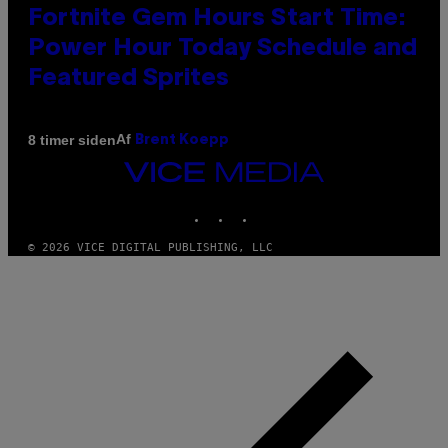
Fortnite Gem Hours Start Time:
Power Hour Today Schedule and
Featured Sprites
Af
8 timer siden
Brent Koepp
VICE
MEDIA
INSTAGRAM
TIKTOK
YOUTUBE
© 2026 VICE DIGITAL PUBLISHING, LLC