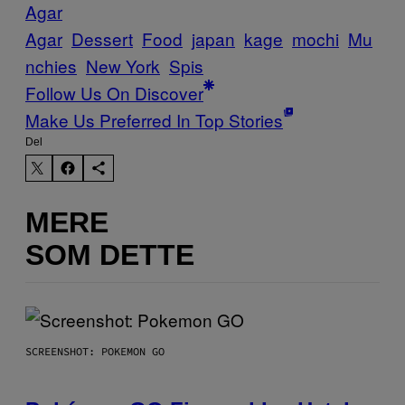
Agar
Agar
Dessert
Food
japan
kage
mochi
Mu
nchies
New York
Spis
Follow Us On Discover
Make Us Preferred In Top Stories
Del
MERE
SOM DETTE
SCREENSHOT: POKEMON GO