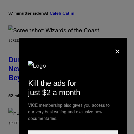
37 minutter siden
Af
Caleb Catlin
SCREENSHOT: WIZARDS OF THE COAST
×
Dungeons and Dragons – Every
New Tool Announced for D&D
Beyond
Kill the ads for
just $2 a month
52 minutter siden
Af
Denny Connolly
VICE membership also gives you access to
our very best writing and exclusive new
documentaries.
(PHOTO BY JEREMYCHANPHOTOGRAPHY/GETTY IMAGES)