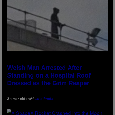
Welsh Man Arrested After
Standing on a Hospital Roof
Dressed as the Grim Reaper
2 timer siden
Af
Luis Prada