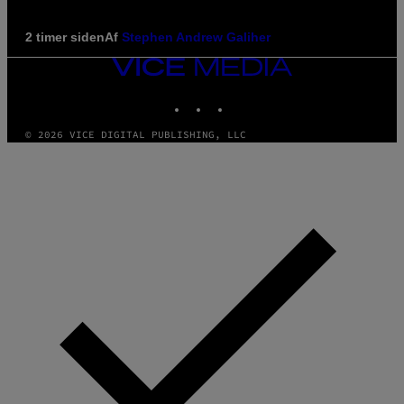
2 timer siden
Af
Stephen Andrew Galiher
VICE
MEDIA
INSTAGRAM
TIKTOK
YOUTUBE
© 2026 VICE DIGITAL PUBLISHING, LLC