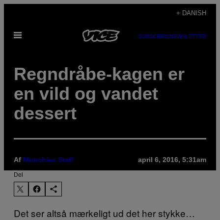
Spring
+ DANISH
til
Åbn
indhold
SUBSCRIBE
NEWSLETTER
Menu
Regndråbe-kagen er
en vild og vandet
dessert
Af
Munchies Staff
april 6, 2016, 5:31am
Del
Det ser altså mærkeligt ud det her stykke…