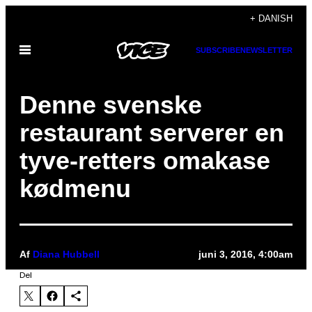
Spring
+ DANISH
til
Åbn
SUBSCRIBE
NEWSLETTER
indhold
Menu
Denne svenske
restaurant serverer en
tyve-retters omakase
kødmenu
Af
Diana Hubbell
juni 3, 2016, 4:00am
Del