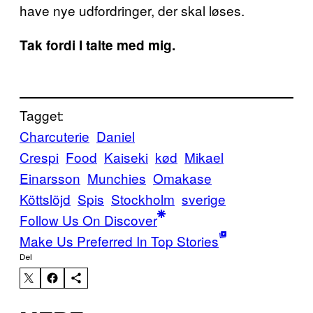
have nye udfordringer, der skal løses.
Tak fordi I talte med mig.
Tagget:
Charcuterie
Daniel
Crespi
Food
Kaiseki
kød
Mikael
Einarsson
Munchies
Omakase
Köttslöjd
Spis
Stockholm
sverige
Follow Us On Discover
Make Us Preferred In Top Stories
Del