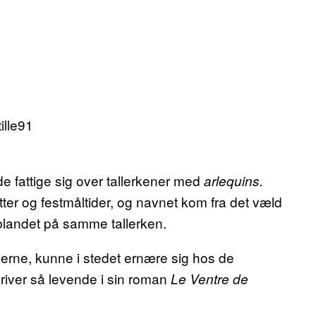
e fattige sig over tallerkener med
arlequins.
ter og festmåltider, og navnet kom fra det væld
r blandet på samme tallerken.
rne, kunne i stedet ernære sig hos de
iver så levende i sin roman
Le Ventre de