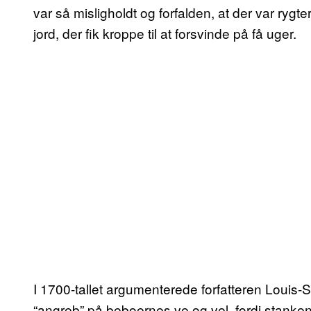
var så misligholdt og forfalden, at der var ry
jord, der fik kroppe til at forsvinde på få uger.
I 1700-tallet argumenterede forfatteren Louis-S
“angreb” på beboernes ve og vel, fordi stanken