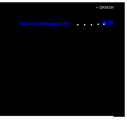
+ DANISH
Instagram
TikTok
YouTube
Google
Goog
Subscribe
Newsletter
Discove
Top
Posts