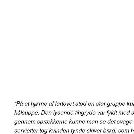
“På et hjørne af fortovet stod en stor gruppe k
kålsuppe. Den lysende tingryde var fyldt med su
gennem sprækkerne kunne man se det svage ly
servietter tog kvinden tynde skiver brød, som 