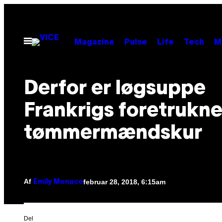
Spring
til
indhold
Åbn
Magazine
Pulse
Life
Tech
M
Menu
Derfor er løgsuppe
Frankrigs foretrukn
tømmermændskur
Af
februar 28, 2018, 6:15am
Emily Monaco
Del