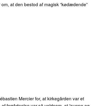
gter om, at den bestod af magisk “kødædende”
ébastien Mercier for, at kirkegården var et
 af forrådnelse var så voldsom, at “suppe og