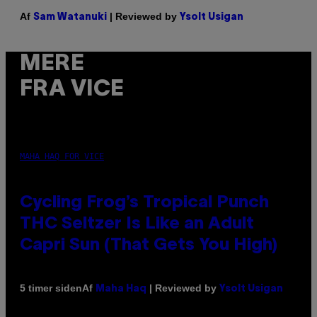
Af
| Reviewed by
Sam Watanuki
Ysolt Usigan
MERE
FRA VICE
MAHA HAQ FOR VICE
Cycling Frog’s Tropical Punch
THC Seltzer Is Like an Adult
Capri Sun (That Gets You High)
Af
| Reviewed by
5 timer siden
Maha Haq
Ysolt Usigan