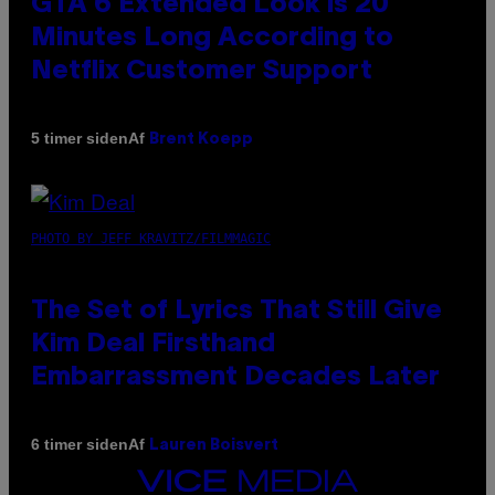
GTA 6 Extended Look is 20
Minutes Long According to
Netflix Customer Support
Af
5 timer siden
Brent Koepp
PHOTO BY JEFF KRAVITZ/FILMMAGIC
The Set of Lyrics That Still Give
Kim Deal Firsthand
Embarrassment Decades Later
Af
6 timer siden
Lauren Boisvert
VICE