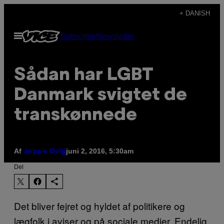
Spring
+ DANISH
til
Åbn
Subscribe
Newsletter
indhold
Menu
Sådan har LGBT
Danmark svigtet de
transkønnede
Af
juni 2, 2016, 5:30am
Jeppe Øvig
Del
Det bliver fejret og hyldet af politikere og
lægfolk i aviser og på sociale medier. Endelig