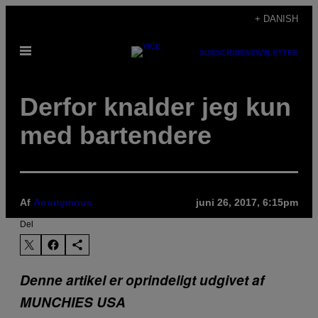
Spring
+ DANISH
til
Åbn
indhold
SUBSCRIBE
NEWSLETTER
Menu
Derfor knalder jeg kun
med bartendere
Af
Anonymous
juni 26, 2017, 6:15pm
Del
Denne artikel er oprindeligt udgivet af
MUNCHIES USA