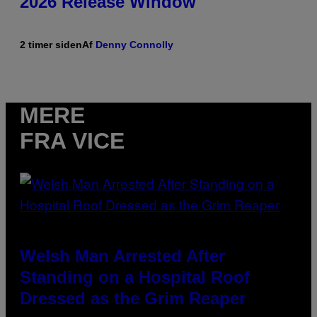
2026 Release Window
2 timer siden
Af
Denny Connolly
MERE
FRA VICE
Welsh Man Arrested After
Standing on a Hospital Roof
Dressed as the Grim Reaper