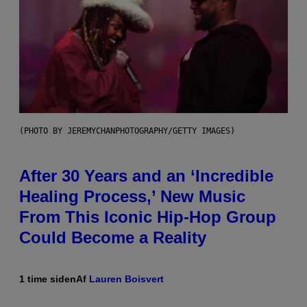
(PHOTO BY JEREMYCHANPHOTOGRAPHY/GETTY IMAGES)
After 30 Years and an ‘Incredible
Healing Process,’ New Music
From This Iconic Hip-Hop Group
Could Become a Reality
1 time siden
Af
Lauren Boisvert