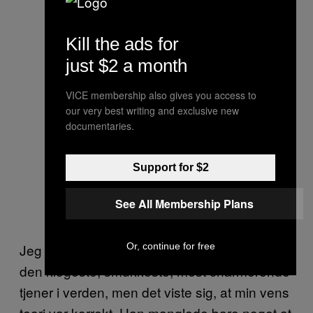
Kill the ads for
just $2 a month
VICE membership also gives you access to
our very best writing and exclusive new
documentaries.
Support for $2
See All Membership Plans
Or, continue for free
Jeg troede, at professoren syntes, jeg var
den klogeste, smukkeste, mest charmerende
tjener i verden, men det viste sig, at min vens
teori var korrekt. Han manglede bare noget at