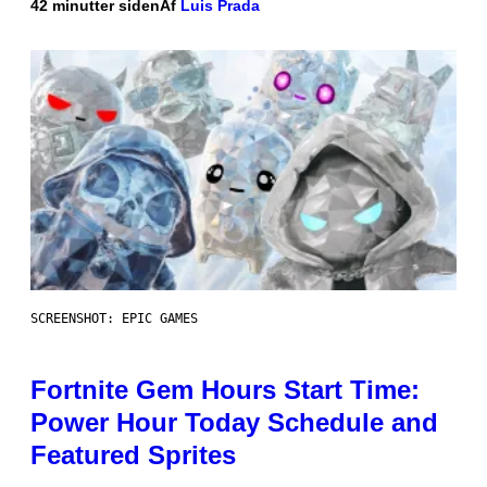
42 minutter siden
Af
Luis Prada
SCREENSHOT: EPIC GAMES
Fortnite Gem Hours Start Time:
Power Hour Today Schedule and
Featured Sprites