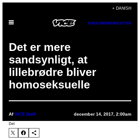
Spring
+ DANISH
til
Åbn
indhold
SUBSCRIBE
NEWSLETTER
Menu
Det er mere
sandsynligt, at
lillebrødre bliver
homoseksuelle
Af
VICE Staff
december 14, 2017, 2:00am
Del