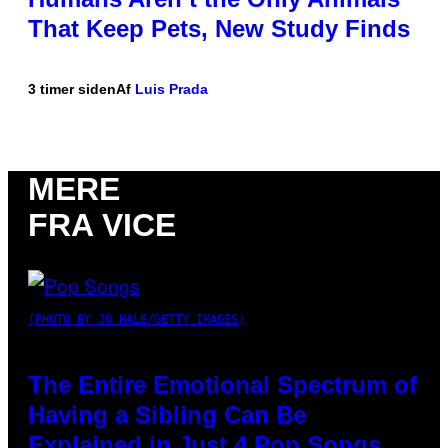
That Keep Pets, New Study Finds
3 timer siden
Af
Luis Prada
MERE
FRA VICE
(PHOTO BY JO HALE/GETTY IMAGES)
The Entire Emotional Spectrum of
Having a Sibling Can Be
Explained in Just 4 Pop Songs