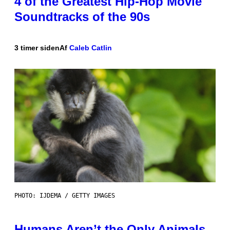
4 of the Greatest Hip-Hop Movie
Soundtracks of the 90s
3 timer siden
Af
Caleb Catlin
PHOTO: IJDEMA / GETTY IMAGES
Humans Aren’t the Only Animals