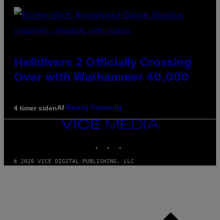
SCREENSHOT: ARROWHEAD GAME STUDIOS
Helldivers 2 Officially Crossing
Over with Warhammer 40,000
Af
4 timer siden
Denny Connolly
VICE
MEDIA
INSTAGRAM
TIKTOK
YOUTUBE
© 2026 VICE DIGITAL PUBLISHING, LLC