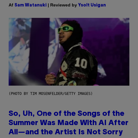
Af
| Reviewed by
Sam Watanuki
Ysolt Usigan
(PHOTO BY TIM MOSENFELDER/GETTY IMAGES)
So, Uh, One of the Songs of the
Summer Was Made With AI After
All—and the Artist Is Not Sorry