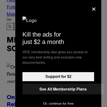
×
Follow Us On Discover
Make Us Preferred In Top Stories
Del
Kill the ads for
MERE
just $2 a month
SOM DETTE
VICE membership also gives you access to
our very best writing and exclusive new
documentaries.
Support for $2
(PHOTO BY GARY GERSHOFF/WIREIMAGE)
See All Membership Plans
On This Day 13 Years Ago, Drake
Or, continue for free
Released the Best Song of His