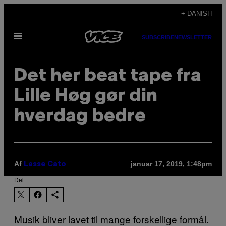
Spring
+ DANISH
til
Åbn
indhold
SUBSCRIBE
NEWSLETTER
Menu
Det her beat tape fra
Lille Høg gør din
hverdag bedre
Af
januar 17, 2019, 1:48pm
Lasse Cato
Del
Musik bliver lavet til mange forskellige formål.