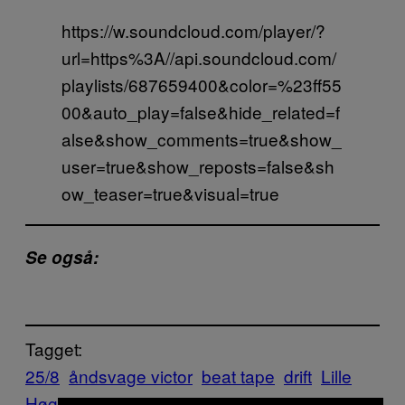
https://w.soundcloud.com/player/?
url=https%3A//api.soundcloud.com/
playlists/687659400&color=%23ff55
00&auto_play=false&hide_related=f
alse&show_comments=true&show_
user=true&show_reposts=false&sh
ow_teaser=true&visual=true
Se også:
Tagget:
25/8
åndsvage victor
beat tape
drift
Lille
Høg
Music
Noisey
Ny Musik
Soundscapes