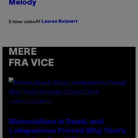
Melody
Af
3 timer siden
Lauren Boisvert
MERE
FRA VICE
(PHOTO VIA T-MOBILE)
Monoculture is Dead, and
Lollapalooza Proved Why That’s