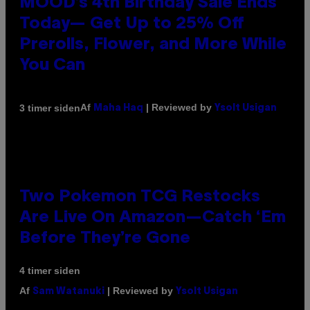
MOOD’s 4th Birthday Sale Ends
Today— Get Up to 25% Off
Prerolls, Flower, and More While
You Can
Af
| Reviewed by
3 timer siden
Maha Haq
Ysolt Usigan
Two Pokemon TCG Restocks
Are Live On Amazon—Catch ‘Em
Before They’re Gone
4 timer siden
Af
| Reviewed by
Sam Watanuki
Ysolt Usigan