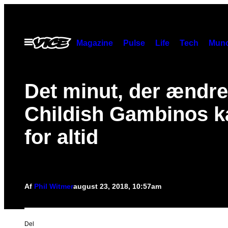
Spring
til
indhold
Åbn
Magazine
Pulse
Life
Tech
Munc
Menu
Det minut, der ændr
Childish Gambinos ka
for altid
Af
Phil Witmer
august 23, 2018, 10:57am
Del