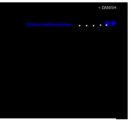
+ DANISH
Instagram
TikTok
YouTube
Google
Googl
Subscribe
Newsletter
Discover
Top
Posts