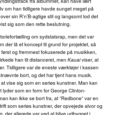
s yndlingstrack fra albummet, kan have lært
elv om han tidligere havde sunget meget på
 over sin R’n’B-agtige stil og langsomt lod det
ist sig som den rette beslutning.
toriefortælling om sydstatsrap, men det var
der lå et koncept til grund for projektet, så
 først og fremmest fokuserede på musikken,
irkede han tit distanceret, men
viser, at
Kauai
. Tidligere var de eneste værktøjer i kassen
stnævnte bort, og det har tjent hans musik.
 at vise sig som en seriøs kunstner. Man kan
t lyder som en form for George Clinton-
an kan ikke se bort fra, at ”Redbone” var en
rift som seriøs kunstner, der opvejede alvor og
g, der allerede var ved at blive udbygget i