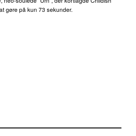
, neo-soulede ”Urn”, der kortlagde Childish
at gøre på kun 73 sekunder.