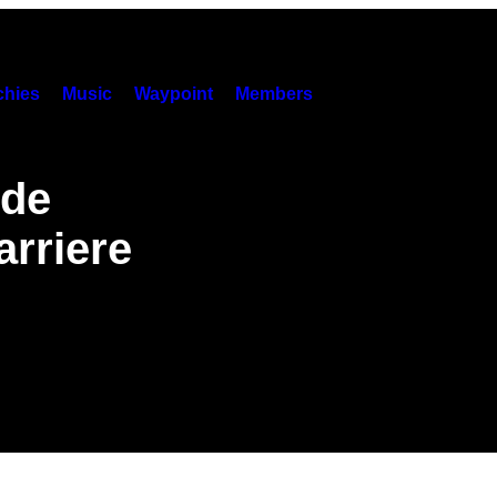
hies
Music
Waypoint
Members
ede
rriere