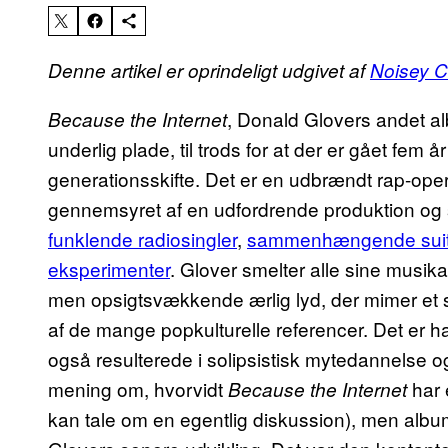
Denne artikel er oprindeligt udgivet af
Noisey 
, Donald Glovers andet a
Because the Internet
underlig plade, til trods for at der er gået fem
generationsskifte. Det er en udbrændt rap-ope
gennemsyret af en udfordrende produktion og s
funklende radiosingler
,
sammenhængende suit
eksperimenter
. Glover smelter alle sine musik
men opsigtsvækkende ærlig lyd, der mimer et 
af de mange popkulturelle referencer. Det er 
også resulterede i solipsistisk mytedannelse og
mening om, hvorvidt
har 
Because the Internet
kan tale om en egentlig diskussion), men alb