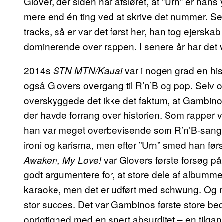
Glover, der siden har afsløret, at ”Urn” er han
mere end én ting ved at skrive det nummer. S
tracks, så er var det først her, han tog ejerskab
dominerende over rappen. I senere år har det v
2014s
var i nogen grad en his
STN MTN/Kauai
også Glovers overgang til R’n’B og pop. Selv om 
overskyggede det ikke det faktum, at Gambino
der havde forrang over historien. Som rapper v
han var meget overbevisende som R’n’B-sanger
ironi og karisma, men efter ”Urn” smed han før
var Glovers første forsøg på
Awaken, My Love!
godt argumentere for, at store dele af albumme
karaoke, men det er udført med schwung. Og m
stor succes. Det var Gambinos første store bed
oprigtighed med en snert absurditet – en tilgan