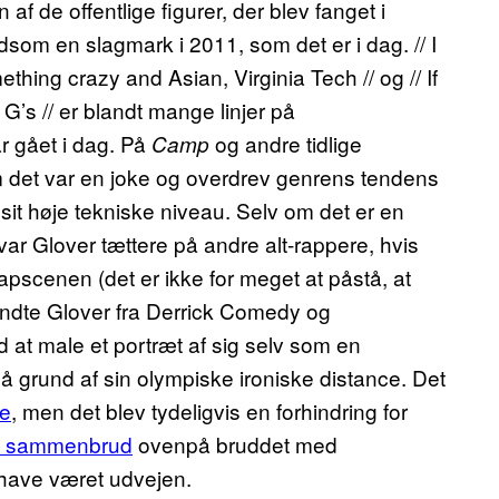
af de offentlige figurer, der blev fanget i
ldsom en slagmark i 2011, som det er i dag. // I
thing crazy and Asian, Virginia Tech // og // If
o G’s // er blandt mange linjer på
ar gået i dag. På
og andre tidlige
Camp
m det var en joke og overdrev genrens tendens
sit høje tekniske niveau. Selv om det er en
 var Glover tættere på andre alt-rappere, hvis
apscenen (det er ikke for meget at påstå, at
kendte Glover fra Derrick Comedy og
d at male et portræt af sig selv som en
 grund af sin olympiske ironiske distance. Det
re
, men det blev tydeligvis en forhindring for
gt sammenbrud
ovenpå bruddet med
n have været udvejen.