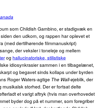
Canada
lbum som Childish Gambino, er stadigvæk en
 år siden den udkom, og rappen har oplevet et
ra (med dertilhørende filmmanuskript)
ange, der veksler i toneleje og mellem
er
og
hallucinatoriske, stilistiske
alske idiosynkrasier sammen i en tilbagelænet,
skarpt og begavet sinds kollaps under byrden
hans Roger Waters-agtige
-øjeblik, der
The Wall
 musikalsk storhed. Der er fortsat delte
efterladt et varigt aftryk (hvis man overhovedet
ummet byder dog på et nummer, som foregriber