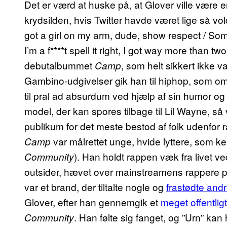
Det er værd at huske på, at Glover ville være en 
krydsilden, hvis Twitter havde været lige så vo
got a girl on my arm, dude, show respect / Some
I’m a f****t spell it right, I got way more than tw
debutalbummet
, som helt sikkert ikke v
Camp
Gambino-udgivelser gik han til hiphop, som o
til pral ad absurdum ved hjælp af sin humor og 
model, der kan spores tilbage til Lil Wayne, så
publikum for det meste bestod af folk udenfor r
var målrettet unge, hvide lyttere, som 
Camp
). Han holdt rappen væk fra livet ve
Community
outsider, hævet over mainstreamens rappere på
var et brand, der tiltalte nogle og
frastødte and
Glover, efter han gennemgik et
meget offentli
. Han følte sig fanget, og ”Urn” ka
Community