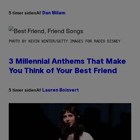
Af
5 timer siden
Dan Milam
PHOTO BY KEVIN WINTER/GETTY IMAGES FOR RADIO DISNEY
3 Millennial Anthems That Make
You Think of Your Best Friend
Af
5 timer siden
Lauren Boisvert