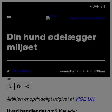
Spring
+ DANISH
til
Åbn
indhold
SUBSCRIBE
NEWSLETTER
Menu
Din hund ødelægger
miljøet
Af
november 20, 2018, 5:30am
Tom Usher
Del
Artiklen er oprindeligt udgivet af
VICE UK
Kæledyr.
Hvad handler det om?