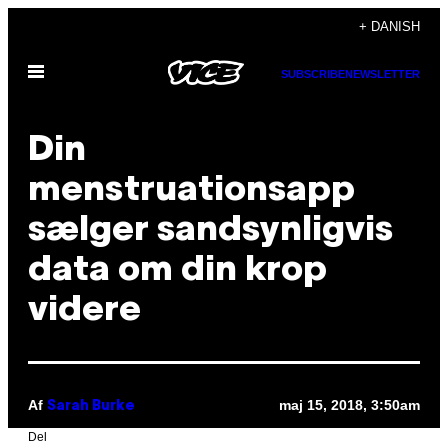
Spring
+ DANISH
til
Åbn
indhold
SUBSCRIBE
NEWSLETTER
Menu
Din
menstruationsapp
sælger sandsynligvis
data om din krop
videre
Af
maj 15, 2018, 3:50am
Sarah Burke
Del