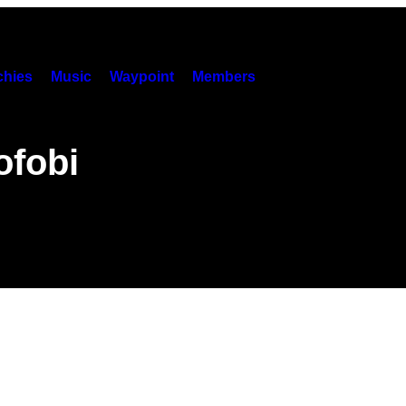
hies
Music
Waypoint
Members
ofobi