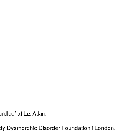
rdled’ af Liz Atkin.
f Body Dysmorphic Disorder Foundation i London.