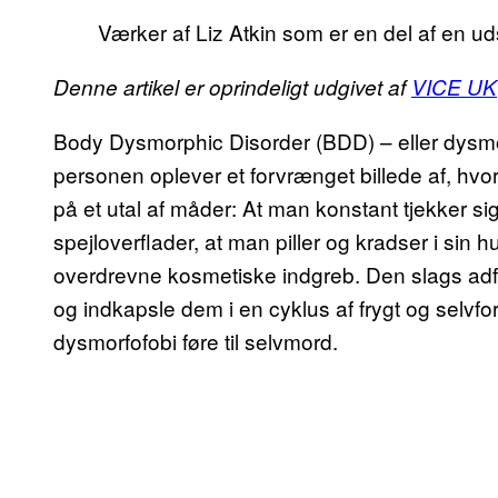
Værker af Liz Atkin som er en del af en uds
Denne artikel er oprindeligt udgivet af
VICE UK
Body Dysmorphic Disorder (BDD) – eller dysmor
personen oplever et forvrænget billede af, hvo
på et utal af måder: At man konstant tjekker sig
spejloverflader, at man piller og kradser i sin hu
overdrevne kosmetiske indgreb. Den slags adf
og indkapsle dem i en cyklus af frygt og selvfo
dysmorfofobi føre til selvmord.