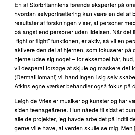
En af Storbritanniens førende eksperter på omr
hvordan selvportrættering kan være en del af b
resultater af forskningen viser, at personer 
på angst end personer uden lidelsen. Når det l
“fight or flight” funktionen, er aktiv, så vil e
aktivere den del af hjernen, som fokuserer på det
hjerne udse sig noget – for eksempel hår, hud,
vil desperat forsøge at skjule og maskere det fo
(Dermatillomani) vil handlingen i sig selv skabe
Atkins egne værker behandler også fokus på det
Leigh de Vries er musiker og kunster og har v
siden teenageårene. Hun nåede til sidst et pun
alle de projekter, jeg havde arbejdet på indtil 
gerne ville have, at verden skulle se mig. Men