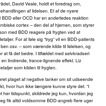
ådet, David Veale, holdt et foredrag om,
ehandlingen af lidelsen. Et af de nyere
med BDD eller OCD har en anderledes reaktion
imbiske cortex – den del af hjernen, som styrer
n person med BDD reagere på frygten ved at
aljer. For at føle sig “tryg” vil en BDD-patients
 ben osv. – som værende kilde til følelsen, og
r at få det bedre. I tilfældet med selvkradseri
 en lindrende, trance-lignende effekt. Liz
aljer som kilden til frygten.
æret plaget af negative tanker om sit udseende
kt, hvor hun ikke længere kunne styre det. “I
det her tidspunkt, skildrede jeg kun, hvordan jeg
 jeg fik altid voldsomme BDD-angreb flere uger