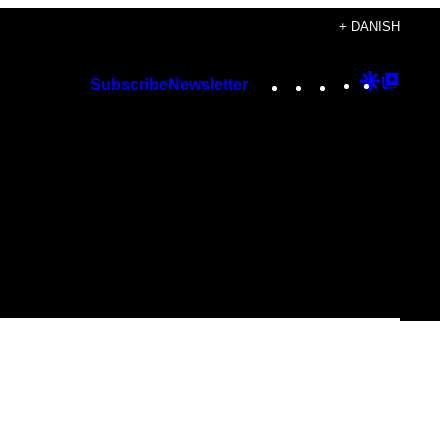
+ DANISH
Instagram
TikTok
YouTube
Google
Googl
Subscribe
Newsletter
Discover
Top
Posts