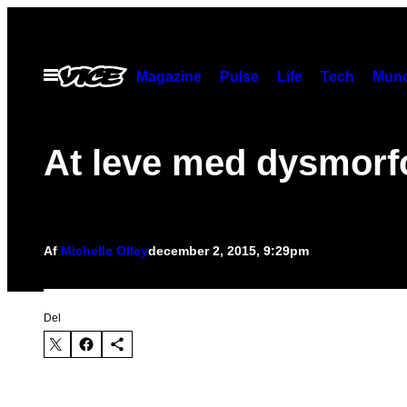
Spring
til
indhold
Åbn
Magazine
Pulse
Life
Tech
Munc
Menu
At leve med dysmorf
Af
Michelle Olley
december 2, 2015, 9:29pm
Del