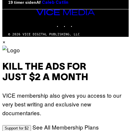
Af
19 timer siden
Caleb Catlin
VICE
MEDIA
INSTAGRAM
TIKTOK
YOUTUBE
© 2026 VICE DIGITAL PUBLISHING, LLC
×
KILL THE ADS FOR
JUST $2 A MONTH
VICE membership also gives you access to our
very best writing and exclusive new
documentaries.
See All Membership Plans
Support for $2