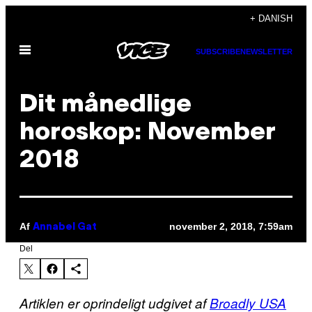
Spring
+ DANISH
til
Åbn
indhold
SUBSCRIBE
NEWSLETTER
Menu
Dit månedlige
horoskop: November
2018
Af
november 2, 2018, 7:59am
Annabel Gat
Del
Artiklen er oprindeligt udgivet af
Broadly USA