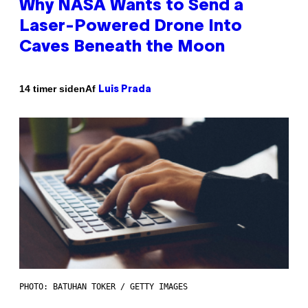
Why NASA Wants to Send a
Laser-Powered Drone Into
Caves Beneath the Moon
Af
14 timer siden
Luis Prada
PHOTO: BATUHAN TOKER / GETTY IMAGES