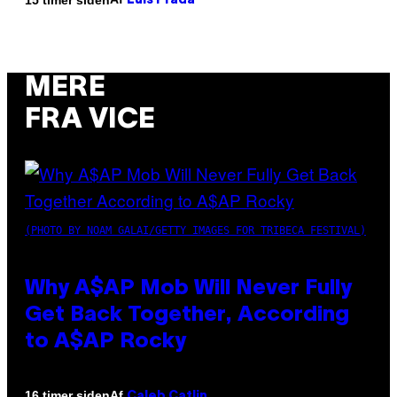
Luis Prada
MERE
FRA VICE
(PHOTO BY NOAM GALAI/GETTY IMAGES FOR TRIBECA FESTIVAL)
Why A$AP Mob Will Never Fully
Get Back Together, According
to A$AP Rocky
Af
16 timer siden
Caleb Catlin