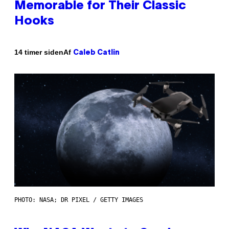
Memorable for Their Classic
Hooks
Af
14 timer siden
Caleb Catlin
PHOTO: NASA; DR PIXEL / GETTY IMAGES