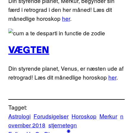
Din styrende planet, Merkur, begynder sin
færd i retrograd i den her måned! Læs dit
månedlige horoskop
her
.
VÆGTEN
Din styrende planet, Venus, er næsten ude af
retrograd! Læs dit månedlige horoskop
her
.
Tagget:
Astrologi
Forudsigelser
Horoskop
Merkur
n
ovember 2018
stjernetegn