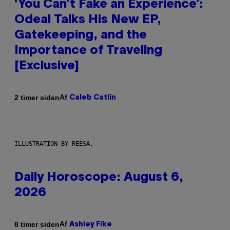
‘You Can’t Fake an Experience’:
Odeal Talks His New EP,
Gatekeeping, and the
Importance of Traveling
[Exclusive]
Af
2 timer siden
Caleb Catlin
ILLUSTRATION BY REESA.
Daily Horoscope: August 6,
2026
Af
8 timer siden
Ashley Fike