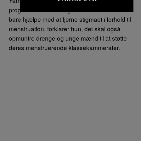
Yamakoshi, der arbejder for UNICEFs WASH-
program. Undervisningsmaterialet skal ikke
bare hjælpe med at fjerne stigmaet i forhold til
menstruation, forklarer hun, det skal også
opmuntre drenge og unge mænd til at støtte
deres menstruerende klassekammerater.