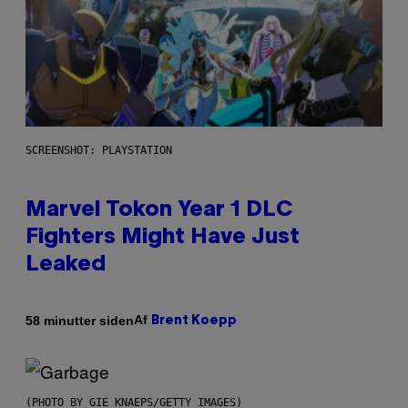
SCREENSHOT: PLAYSTATION
Marvel Tokon Year 1 DLC
Fighters Might Have Just
Leaked
Af
58 minutter siden
Brent Koepp
(PHOTO BY GIE KNAEPS/GETTY IMAGES)