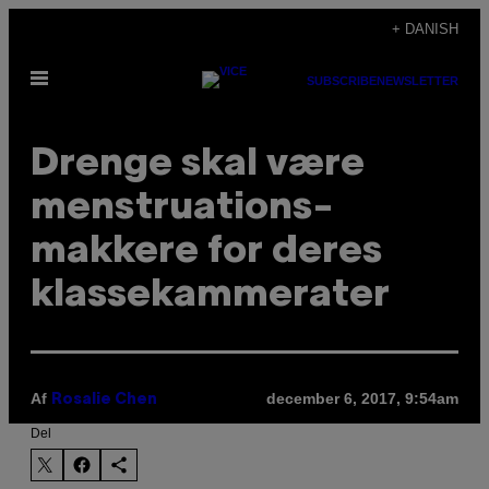
Spring
+ DANISH
til
Åbn
indhold
SUBSCRIBE
NEWSLETTER
Menu
Drenge skal være
menstruations-
makkere for deres
klassekammerater
Af
december 6, 2017, 9:54am
Rosalie Chen
Del