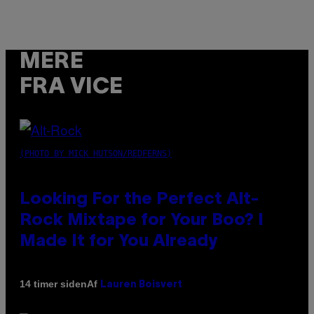
MERE
FRA VICE
(PHOTO BY MICK HUTSON/REDFERNS)
Looking For the Perfect Alt-
Rock Mixtape for Your Boo? I
Made It for You Already
Af
14 timer siden
Lauren Boisvert