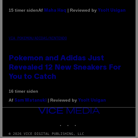
Af
| Reviewed by
15 timer siden
Maha Haq
Ysolt Usigan
VIA POKEMON/ADIDAS/NINTENDO
Pokemon and Adidas Just
Revealed 12 New Sneakers For
You to Catch
16 timer siden
Af
| Reviewed by
Sam Watanuki
Ysolt Usigan
VICE
MEDIA
INSTAGRAM
TIKTOK
YOUTUBE
© 2026 VICE DIGITAL PUBLISHING, LLC