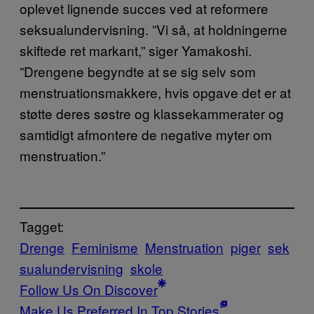
oplevet lignende succes ved at reformere
seksualundervisning. ”Vi så, at holdningerne
skiftede ret markant,” siger Yamakoshi.
”Drengene begyndte at se sig selv som
menstruationsmakkere, hvis opgave det er at
støtte deres søstre og klassekammerater og
samtidigt afmontere de negative myter om
menstruation.”
Tagget:
Drenge
Feminisme
Menstruation
piger
sek
sualundervisning
skole
Follow Us On Discover
Make Us Preferred In Top Stories