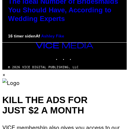
The Ideal Number of Bridesmaids
You Should Have, According to
Wedding Experts
16 timer siden
Af
Ashley Fike
VICE
MEDIA
INSTAGRAM
TIKTOK
YOUTUBE
© 2026 VICE DIGITAL PUBLISHING, LLC
×
KILL THE ADS FOR
JUST $2 A MONTH
VICE membership also gives you access to our