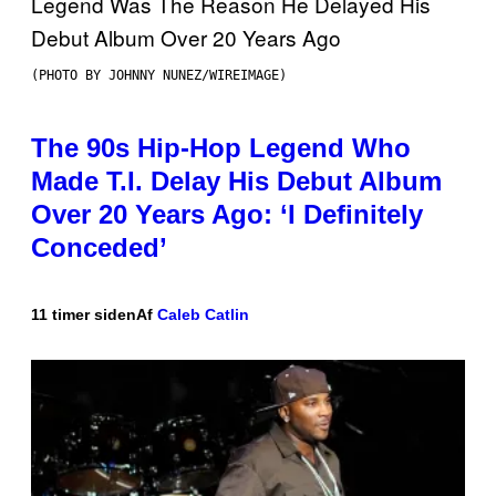
(PHOTO BY JOHNNY NUNEZ/WIREIMAGE)
The 90s Hip-Hop Legend Who
Made T.I. Delay His Debut Album
Over 20 Years Ago: ‘I Definitely
Conceded’
11 timer siden
Af
Caleb Catlin