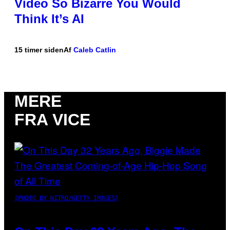
Video So Bizarre You Would
Think It’s AI
15 timer siden
Af
Caleb Catlin
MERE
FRA VICE
(PHOTO BY NITRO/GETTY IMAGES)