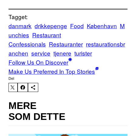
Tagget:
danmark
drikkepenge
Food
København
M
unchies
Restaurant
Confessionals
Restauranter
restaurationsbr
anchen
service
tjenere
turister
Follow Us On Discover
Make Us Preferred In Top Stories
Del
MERE
SOM DETTE