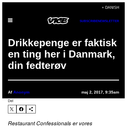
Spring
+ DANISH
til
Åbn
indhold
SUBSCRIBE
NEWSLETTER
Menu
Drikkepenge er faktisk
en ting her i Danmark,
din fedterøv
Af
Anonym
maj 2, 2017, 9:35am
Del
Restaurant Confessionals er vores