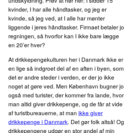
undskyldning. Prøv at hør her: I sidder 15
kvinder, I har alle håndtasker, og jeg er
kvinde, så jeg ved, at I alle har mønter
liggende i jeres håndtasker. Firmaet betaler jo
regningen, så hvorfor kan I ikke bare lægge
en 20’er hver?
At drikkepengekulturen her i Danmark ikke er
en lige så indgroet del af en aften i byen, som
det er andre steder i verden, er der jo ikke
noget at gøre ved. Men København bugner jo
også med turister, der kommer fra lande, hvor
man altid giver drikkepenge, og de får at vide
af turistbureauerne, at man
ikke giver
drikkepenge i Danmark
. Det gør folk altså! Og
drikkepengene udgør en stor andel af min