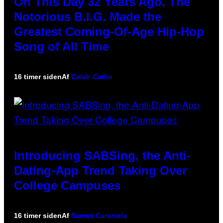
On This Day 32 Years Ago, The
Notorious B.I.G. Made the
Greatest Coming-Of-Age Hip-Hop
Song of All Time
16 timer siden
Af
Caleb Catlin
Introducing SABSing, the Anti-
Dating-App Trend Taking Over
College Campuses
16 timer siden
Af
Sammi Caramela