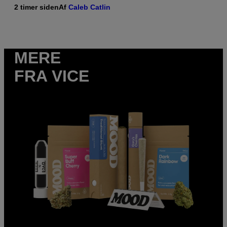
2 timer siden
Af
Caleb Catlin
MERE
FRA VICE