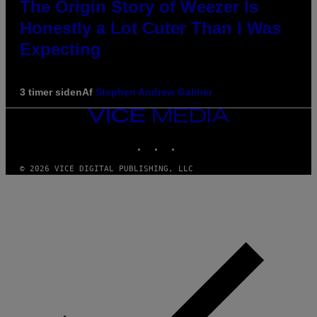
The Origin Story of Weezer Is
Honestly a Lot Cuter Than I Was
Expecting
3 timer siden
Af
Stephen Andrew Galiher
VICE
MEDIA
INSTAGRAM
TIKTOK
YOUTUBE
© 2026 VICE DIGITAL PUBLISHING, LLC