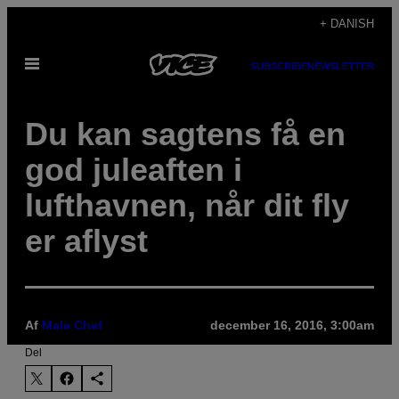
Spring
+ DANISH
til
Åbn
indhold
SUBSCRIBE
NEWSLETTER
Menu
Du kan sagtens få en
god juleaften i
lufthavnen, når dit fly
er aflyst
Af
Male Chef
december 16, 2016, 3:00am
Del