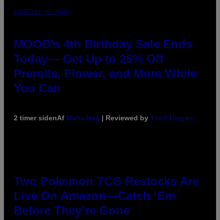
COURTESY OF MOOD
MOOD’s 4th Birthday Sale Ends
Today— Get Up to 25% Off
Prerolls, Flower, and More While
You Can
2 timer siden
Af
Maha Haq
| Reviewed by
Ysolt Usigan
Two Pokemon TCG Restocks Are
Live On Amazon—Catch ‘Em
Before They’re Gone