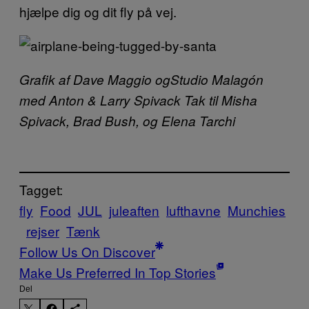
hjælpe dig og dit fly på vej.
Grafik af Dave Maggio ogStudio Malagón
med Anton & Larry Spivack
Tak til Misha
Spivack, Brad Bush, og Elena Tarchi
Tagget:
fly
Food
JUL
juleaften
lufthavne
Munchies
rejser
Tænk
Follow Us On Discover
Make Us Preferred In Top Stories
Del